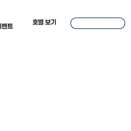
 한
호별 보기
이벤트