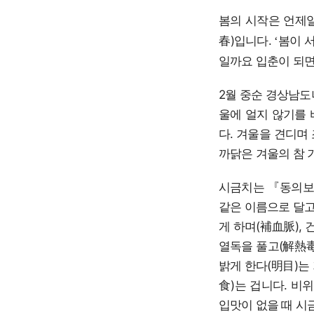
봄의 시작은 언제
春)입니다.
봄이 
‘
일까요 입춘이 되면
2월 중순 경상남도
울에 얼지 않기를 
다. 겨울을 견디며
까닭은 겨울의 참 
시금치는 『동의보
같은 이름으로 달고
게 하며(補血脈),
열독을 풀고(解熱毒)
밝게 한다(明目)는
食)는 겁니다. 비
입맛이 없을 때 시