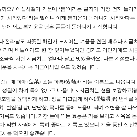
일까요? 이십사절기 가운데
봄
이라는 글자가 가장 먼저 들어
‘
’
서기 시작했다
라는 말이니 이제 봄기운이 돋아나기 시작한다는 
’
 땅에서도 봄기운을 담은 풀들이 돋아나기 시작합니다.
나 전라남도 따뜻한 해안가 노지에는 겨울을 견딘 배추나 시금치
바라며 비닐이라도 한 장 덮어두었다면 경기도 어딘가에도 시
 조금씩 자란 시금치는 얼마나 달고 맛있을까요. 다른 계절보다
기운을 차곡차곡 머금어서일 수도 있겠습니다.
감』에 파채(菠菜) 또는 파릉(菠薐)이라는 이름으로 나옵니다
 성질이 차며 독이 없다고 나옵니다. 시금치는 혈을 보강하고(補
 건조함을 윤택하게 하고, 장을 미끄럽게 하여(潤燥滑腸) 변비를 
, 번열(열감), 답답함, 목마름 등에 도움이 되며 소변을 잘 나
 기록도 있습니다. 가장 눈에 띄는 효능은 기를 보하고 식욕을
위가 약한 사람에게 특히 좋다는 기록도 있으니 겨울 동안 신선
금치를 먹으면 좋겠습니다.