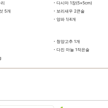
마리
다시마 1장(5×5cm)
섯 5개
보리새우 2큰술
양파 1/4개
청양고추 1개
다진 마늘 1작은술
g