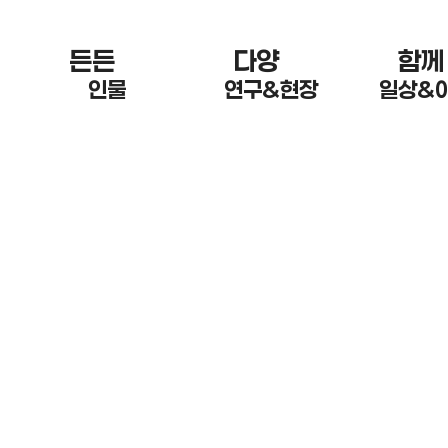
든든 한
다양 한
함께
인물
연구&현장
일상&