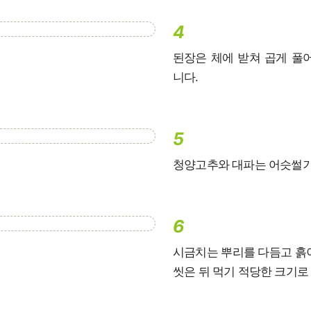
4
된장은 체에 받쳐 곱게 풀
니다.
5
청양고추와 대파는 어슷썰기
6
시금치는 뿌리를 다듬고 흙
씻은 뒤 먹기 적당한 크기로