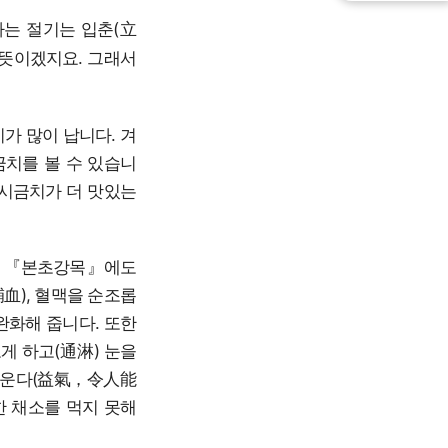
가는 절기는 입춘(立
뜻이겠지요. 그래서
가 많이 납니다. 겨
금치를 볼 수 있습니
 시금치가 더 맛있는
. 『본초강목』에도
血), 혈맥을 순조롭
완화해 줍니다. 또한
오게 하고(通淋) 눈을
 돋운다(益氣，令人能
한 채소를 먹지 못해