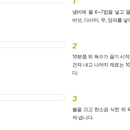
1
냄비에 물 6~7컵을 넣고 멸
버섯, 다시마, 무, 양파를 
2
10분쯤 뒤 육수가 끓기 시
건져 내고 나머지 재료는 10
다.
3
불을 끄고 한소끔 식힌 뒤 
져 냅니다.