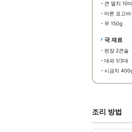
큰 멸치 10
마른 표고버
무 150g
국 재료
된장 2큰술
대파 1/3대
시금치 400
조리 방법