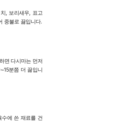
치, 보리새우, 표고
넣어 중불로 끓입니다.
작하면 다시마는 먼저
~15분쯤 더 끓입니
육수에 쓴 재료를 건