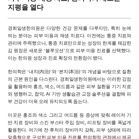
지평을 열다
경희일생한의원은 다양한 건강 문제를 다루지만, 특히 눈에
띄는 분야는 피부 미용과 재생 치료다. 이전에는 통증 치료와
관리에 주력했으나, 통증 치료만으로는 성장의 한계를 체감한
김 원장은 새로운
블루오션
으로 피부 미용 진료를 선택했다.
‘
’
이는 한의원 성장과 진료 확장의 전환점이 됐다.
한의학은
내치(內治)
와
본치(本治)
의 개념을 바탕으로 질환
‘
’
‘
’
의 근본 원인을 다스린다. 경희일생한의원에서는 이러한 강점
을 활용하여 홍조, 색소, 여드름과 같은 피부 질환을 기기 치료
와 병행하고, 첩약, AI 기반 생활습관 교정 솔루션을 결합해 피
부 건강이 더욱 오래 유지되도록 돕는다.
이곳은 홍조와 색소 그리고 여드름 등 증상에 맞춰 레이저 기
반 치료 장비와 스킨 부스터 주입 장비, 리프팅 장비를 폭넓게
활용한다. 여기에 전·후처리 장비까지 갖춰, 피부 상태에 따라
맞춤형으로 구성한 피부 미용 진료를 한의학적 관점에서 제공