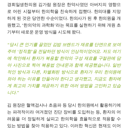
경희일생한의원 김가람 원장은 한약사였던 아버지의 영향으
로 어린 시절부터 한의학을 친숙하게 접했다. 한의대를 지망
하게 된 것은 당연한 수순이었다. 한의사가 된 후 한의원을 개
원했고,
한의약의 과학화
라는 목표를 실현하기 위해 개원 초
‘
’
기부터 새로운 운영 방식을 시도해 왔다.
당시 큰 인기를 끌었던 김밥 브랜드가 재료를 단면으로 보여
“
주며
정직함
을 전달하던 방식이 인상적이었어요. 저도 여기
‘
’
에 착안해서 환자가 복용할 한약의 구성 재료를 구절판에 담
아 사진으로 찍어 복용법 안내문과 함께 제공했습니다. 일반
적인 방식과 다른, 차별화된 방식으로 환자가 우리 한의원에
와야 하는 이유를 만들어야 한다고 생각했고, 지금도 환자에
게 최고의 가치를 제공하기 위한 여러 방법을 고민하고 있습
니다.
”
김 원장은 혈액검사나 초음파 등 당시 한의원에서 활용하기에
는 파격적이라 여겨졌던 진단 장비를 도입하는 등, 환자의 어
려움을 더 정밀하게 살피고 한의학을 효율적으로 적용할 수
있는 방법을 찾아 적용하고 있다. 이러한 혁신은 현재도 이어