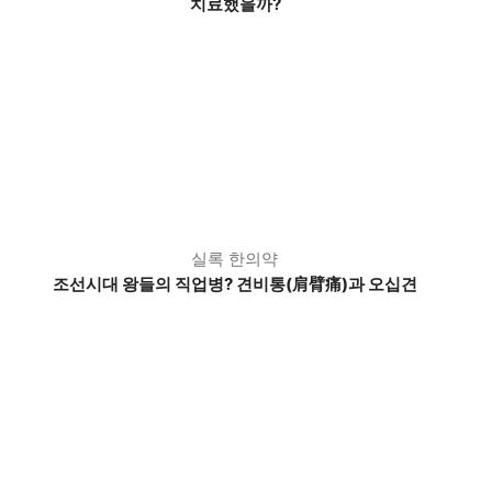
치료했을까?
실록 한의약
조선시대 왕들의 직업병? 견비통(肩臂痛)과 오십견