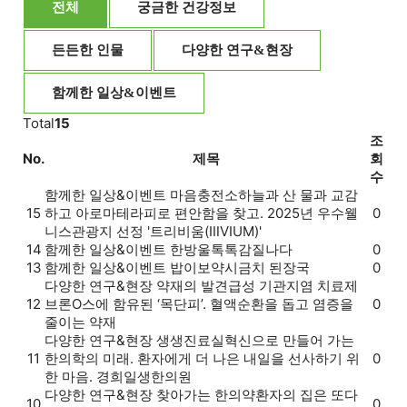
전체
궁금한 건강정보
든든한 인물
다양한 연구&현장
함께한 일상&이벤트
Total
15
조
No.
제목
회
수
함께한 일상&이벤트
마음충전소
하늘과 산 물과 교감
15
하고 아로마테라피로 편안함을 찾고. 2025년 우수웰
0
니스관광지 선정 '트리비움(ⅢVIUM)'
14
함께한 일상&이벤트
한방울톡톡
감질나다
0
13
함께한 일상&이벤트
밥이보약
시금치 된장국
0
다양한 연구&현장
약재의 발견
급성 기관지염 치료제
12
브론O스에 함유된 ‘목단피’. 혈액순환을 돕고 염증을
0
줄이는 약재
다양한 연구&현장
생생진료실
혁신으로 만들어 가는
11
한의학의 미래. 환자에게 더 나은 내일을 선사하기 위
0
한 마음. 경희일생한의원
다양한 연구&현장
찾아가는 한의약
환자의 집은 또다
10
0