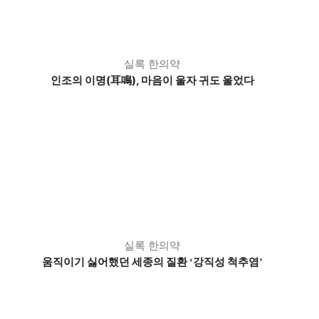
실록 한의약
인조의 이명(耳鳴), 마음이 울자 귀도 울었다
실록 한의약
움직이기 싫어했던 세종의 질환
강직성 척추염
‘
’