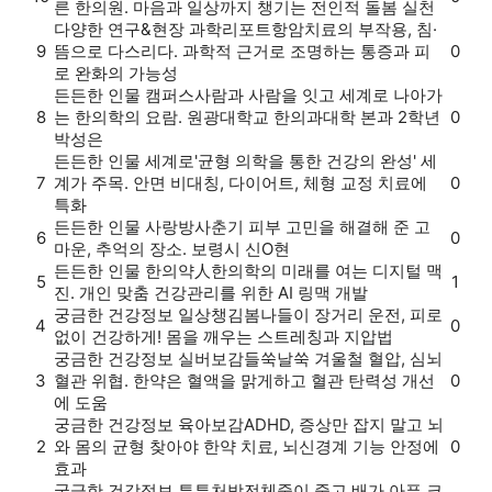
른 한의원. 마음과 일상까지 챙기는 전인적 돌봄 실천
다양한 연구&현장
과학리포트
항암치료의 부작용, 침·
9
뜸으로 다스리다. 과학적 근거로 조명하는 통증과 피
0
로 완화의 가능성
든든한 인물
캠퍼스
사람과 사람을 잇고 세계로 나아가
8
는 한의학의 요람. 원광대학교 한의과대학 본과 2학년
0
박성은
든든한 인물
세계로
'균형 의학을 통한 건강의 완성' 세
7
계가 주목. 안면 비대칭, 다이어트, 체형 교정 치료에
0
특화
든든한 인물
사랑방
사춘기 피부 고민을 해결해 준 고
6
0
마운, 추억의 장소. 보령시 신O현
든든한 인물
한의약人
한의학의 미래를 여는 디지털 맥
5
1
진. 개인 맞춤 건강관리를 위한 AI 링맥 개발
궁금한 건강정보
일상챙김
봄나들이 장거리 운전, 피로
4
0
없이 건강하게! 몸을 깨우는 스트레칭과 지압법
궁금한 건강정보
실버보감
들쑥날쑥 겨울철 혈압, 심뇌
3
혈관 위협. 한약은 혈액을 맑게하고 혈관 탄력성 개선
0
에 도움
궁금한 건강정보
육아보감
ADHD, 증상만 잡지 말고 뇌
2
와 몸의 균형 찾아야 한약 치료, 뇌신경계 기능 안정에
0
효과
궁금한 건강정보
튼튼처방전
체중이 줄고 배가 아픈 크