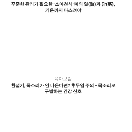
꾸준한 관리가 필요한
소아천식
폐의 열(熱)과 담(痰),
‘
’
기운까지 다스려야
육아보감
환절기, 목소리가 안 나온다면?
후두염 주의 - 목소리로
구별하는 건강 신호