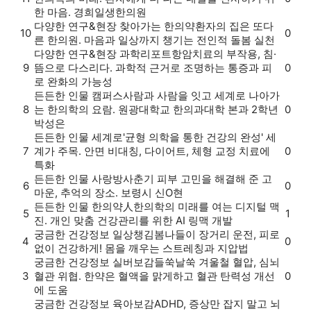
한 마음. 경희일생한의원
다양한 연구&현장
찾아가는 한의약
환자의 집은 또다
10
0
른 한의원. 마음과 일상까지 챙기는 전인적 돌봄 실천
다양한 연구&현장
과학리포트
항암치료의 부작용, 침·
9
뜸으로 다스리다. 과학적 근거로 조명하는 통증과 피
0
로 완화의 가능성
든든한 인물
캠퍼스
사람과 사람을 잇고 세계로 나아가
8
는 한의학의 요람. 원광대학교 한의과대학 본과 2학년
0
박성은
든든한 인물
세계로
'균형 의학을 통한 건강의 완성' 세
7
계가 주목. 안면 비대칭, 다이어트, 체형 교정 치료에
0
특화
든든한 인물
사랑방
사춘기 피부 고민을 해결해 준 고
6
0
마운, 추억의 장소. 보령시 신O현
든든한 인물
한의약人
한의학의 미래를 여는 디지털 맥
5
1
진. 개인 맞춤 건강관리를 위한 AI 링맥 개발
궁금한 건강정보
일상챙김
봄나들이 장거리 운전, 피로
4
0
없이 건강하게! 몸을 깨우는 스트레칭과 지압법
궁금한 건강정보
실버보감
들쑥날쑥 겨울철 혈압, 심뇌
3
혈관 위협. 한약은 혈액을 맑게하고 혈관 탄력성 개선
0
에 도움
궁금한 건강정보
육아보감
ADHD, 증상만 잡지 말고 뇌