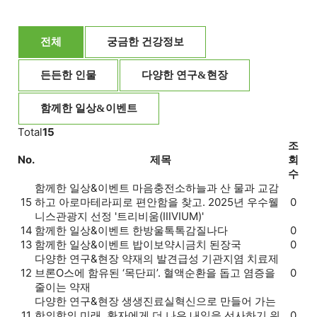
전체
궁금한 건강정보
든든한 인물
다양한 연구&현장
함께한 일상&이벤트
Total
15
조
No.
제목
회
수
함께한 일상&이벤트
마음충전소
하늘과 산 물과 교감
15
하고 아로마테라피로 편안함을 찾고. 2025년 우수웰
0
니스관광지 선정 '트리비움(ⅢVIUM)'
14
함께한 일상&이벤트
한방울톡톡
감질나다
0
13
함께한 일상&이벤트
밥이보약
시금치 된장국
0
다양한 연구&현장
약재의 발견
급성 기관지염 치료제
12
브론O스에 함유된 ‘목단피’. 혈액순환을 돕고 염증을
0
줄이는 약재
다양한 연구&현장
생생진료실
혁신으로 만들어 가는
11
한의학의 미래. 환자에게 더 나은 내일을 선사하기 위
0