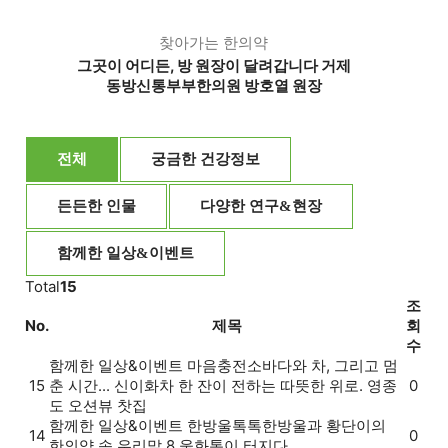
찾아가는 한의약
그곳이 어디든, 방 원장이 달려갑니다 거제
동방신통부부한의원 방호열 원장
전체
궁금한 건강정보
든든한 인물
다양한 연구&현장
함께한 일상&이벤트
Total
15
조
No.
제목
회
수
함께한 일상&이벤트
마음충전소
바다와 차, 그리고 멈
15
춘 시간... 신이화차 한 잔이 전하는 따뜻한 위로. 영종
0
도 오션뷰 찻집
함께한 일상&이벤트
한방울톡톡
한방울과 황단이의
14
0
한의약 속 우리말 8 울화통이 터지다