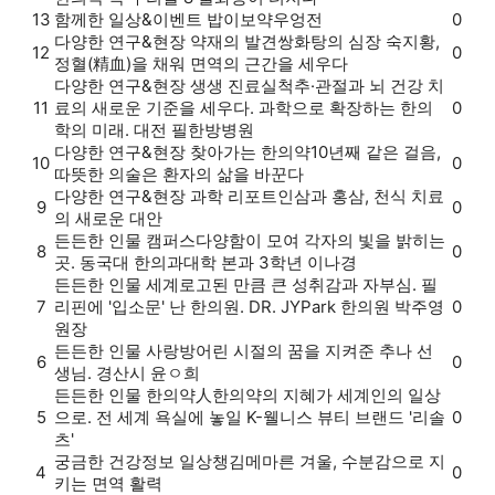
13
함께한 일상&이벤트
밥이보약
우엉전
0
다양한 연구&현장
약재의 발견
쌍화탕의 심장 숙지황,
12
0
정혈(精血)을 채워 면역의 근간을 세우다
다양한 연구&현장
생생 진료실
척추·관절과 뇌 건강 치
11
료의 새로운 기준을 세우다. 과학으로 확장하는 한의
0
학의 미래. 대전 필한방병원
다양한 연구&현장
찾아가는 한의약
10년째 같은 걸음,
10
0
따뜻한 의술은 환자의 삶을 바꾼다
다양한 연구&현장
과학 리포트
인삼과 홍삼, 천식 치료
9
0
의 새로운 대안
든든한 인물
캠퍼스
다양함이 모여 각자의 빛을 밝히는
8
0
곳. 동국대 한의과대학 본과 3학년 이나경
든든한 인물
세계로
고된 만큼 큰 성취감과 자부심. 필
7
리핀에 '입소문' 난 한의원. DR. JYPark 한의원 박주영
0
원장
든든한 인물
사랑방
어린 시절의 꿈을 지켜준 추나 선
6
0
생님. 경산시 윤ㅇ희
든든한 인물
한의약人
한의약의 지혜가 세계인의 일상
5
으로. 전 세계 욕실에 놓일 K-웰니스 뷰티 브랜드 '리솔
0
츠'
궁금한 건강정보
일상챙김
메마른 겨울, 수분감으로 지
4
0
키는 면역 활력