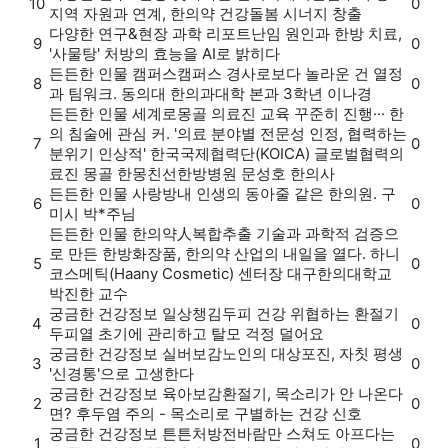
10
0
지역 자원과 연계, 한의약 건강돌봄 시너지 창출
다양한 연구&현장
과학 리포트
난임 원인과 한방 치료,
9
0
'사물탕' 처방의 효능을 AI로 밝히다
든든한 인물
캠퍼스
캠퍼스 경사로보다 놀라운 건 열정
8
0
과 팀워크. 동의대 한의과대학 본과 3학년 이나경
든든한 인물
세계로
몽골 의료진 교육 꾸준히 진행··· 한
의 침술에 관심 커. '의료 분야별 전문성 인정, 협력하는
7
0
분위기 인상적' 한국국제협력단(KOICA) 글로벌협력의
료진 몽골 한몽친선한방병원 문성호 한의사
든든한 인물
사랑방
내 인생의 동아줄 같은 한의원. 구
6
0
미시 박*주님
든든한 인물
한의약人
복합추출 기술과 과학적 검증으
로 만든 한방화장품, 한의약 산업의 내일을 열다. 하니
5
0
코스메틱(Haany Cosmetic) 센터장 대구한의대학교
박진한 교수
궁금한 건강정보
일상챙김
두피 건강 위협하는 환절기
4
0
두피열 초기에 관리하고 탈모 걱정 덜어요
궁금한 건강정보
실버보감
노인의 대상포진, 자칫 평생
3
0
'신경통'으로 고생한다
궁금한 건강정보
육아보감
환절기, 목소리가 안 나온다
2
0
면? 후두염 주의 - 목소리로 구별하는 건강 신호
궁금한 건강정보
튼튼처방전
바람만 스쳐도 아프다는
1
0