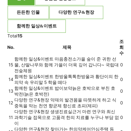
든든한 인물
다양한 연구&현장
함께한 일상&이벤트
Total
15
조
No.
제목
회
수
함께한 일상&이벤트
마음충전소
가을 숲이 준 귀한 선
15
물, 산딸나무와 함께 가을이 더욱 깊어 갑니다~ 국립대
0
전숲체원
함께한 일상&이벤트
한방울톡톡
한방울과 황단이의 한
14
0
의약 속 우리말 5 학을 떼다
함께한 일상&이벤트
밥이보약
늙은 호박으로 부친 호
13
0
박전(늙은 호박전)
다양한 연구&현장
약재의 발견
몸을 따뜻하게 하고 식
12
0
중독을 막는 천연 향균제 향신료 초피(제피)
다양한 연구&현장
생생진료실
근거 마련 연구와 최신
11
과학기술 접목으로 고품격 한의 치료를 누구나 부담 없
0
이
다양한 연구&현장
찾아가는 한의약
케어안심주택 등