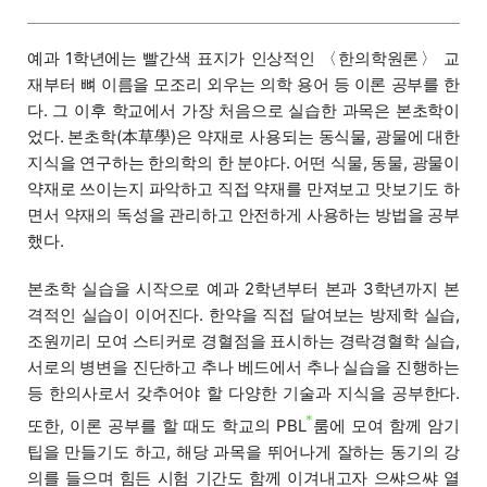
예과 1학년에는 빨간색 표지가 인상적인 〈한의학원론〉 교
재부터 뼈 이름을 모조리 외우는 의학 용어 등 이론 공부를 한
다. 그 이후 학교에서 가장 처음으로 실습한 과목은 본초학이
었다. 본초학(本草學)은 약재로 사용되는 동식물, 광물에 대한
지식을 연구하는 한의학의 한 분야다. 어떤 식물, 동물, 광물이
약재로 쓰이는지 파악하고 직접 약재를 만져보고 맛보기도 하
면서 약재의 독성을 관리하고 안전하게 사용하는 방법을 공부
했다.
본초학 실습을 시작으로 예과 2학년부터 본과 3학년까지 본
격적인 실습이 이어진다. 한약을 직접 달여보는 방제학 실습,
조원끼리 모여 스티커로 경혈점을 표시하는 경락경혈학 실습,
서로의 병변을 진단하고 추나 베드에서 추나 실습을 진행하는
등 한의사로서 갖추어야 할 다양한 기술과 지식을 공부한다.
*
또한, 이론 공부를 할 때도 학교의 PBL
룸에 모여 함께 암기
팁을 만들기도 하고, 해당 과목을 뛰어나게 잘하는 동기의 강
의를 들으며 힘든 시험 기간도 함께 이겨내고자 으쌰으쌰 열