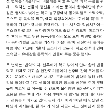
첫 번째는
의혼제
다. 의혼제는 해방 후 민족 의학 부흥을 위
‘
’
해 노력하신 분들의 정신을 기리는 동의대 한의대만의 유서
깊은 행사다. 낮에는 학교 농구장에서 동아리별로 소떡소떡,
토스트 등 음식을 팔고, 예과 학생회에서는
귀신의 집
을 운
‘
’
영하며 다양한 행사를 진행한다. 쉬는 시간과 점심시간에는
부스와 타로 코너 등 다양한 재미도 즐길 수 있으며, 학교가 마
친 후에는 학교 뒤편 농구장에 삼삼오오 모여 학번별 술자리
나 동아리별로 모임을 가진다. 가을바람이 선선하게 불어올
때쯤이면 학교에 의혼제 포스터가 붙는데, 학교 선후배 간에
소속감과 유대감을 돈독하게 만들어 주는 좋은 행사다.
두 번째는
밥약
이다. 선후배가 학교 밖에서 만나 함께 밥을
‘
’
먹고, 카페도 가고 술 한잔도 기울이며 선후배 간의 우애를 다
지는 문화다. 선배들은 새내기 후배들에게 밥약을 통해 친밀
감을 형성하고 대학 생활에 필요한 정보를 공유해 주며 후배
들이 학교에 잘 적응할 수 있도록 물심양면 도와준다. 이러한
도움을 받은 후배 역시 다음 후배에게 밥약을 통해 내리사랑
의 전통을 이어가고 있다. 필자 역시 예과 1학년 때 만났던 선
배님이 계시는데, 한의사가 되신 지금까지도 선배님과 종종