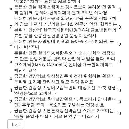
'사물탕' 처방의 효능을 AI로 밝히다
든든한 인물
캠퍼스
캠퍼스 경사로보다 놀라운 건 열정
8
0
과 팀워크. 동의대 한의과대학 본과 3학년 이나경
든든한 인물
세계로
몽골 의료진 교육 꾸준히 진행··· 한
의 침술에 관심 커. '의료 분야별 전문성 인정, 협력하는
7
0
분위기 인상적' 한국국제협력단(KOICA) 글로벌협력의
료진 몽골 한몽친선한방병원 문성호 한의사
든든한 인물
사랑방
내 인생의 동아줄 같은 한의원. 구
6
0
미시 박*주님
든든한 인물
한의약人
복합추출 기술과 과학적 검증으
로 만든 한방화장품, 한의약 산업의 내일을 열다. 하니
5
0
코스메틱(Haany Cosmetic) 센터장 대구한의대학교
박진한 교수
궁금한 건강정보
일상챙김
두피 건강 위협하는 환절기
4
0
두피열 초기에 관리하고 탈모 걱정 덜어요
궁금한 건강정보
실버보감
노인의 대상포진, 자칫 평생
3
0
'신경통'으로 고생한다
궁금한 건강정보
육아보감
환절기, 목소리가 안 나온다
2
0
면? 후두염 주의 - 목소리로 구별하는 건강 신호
궁금한 건강정보
튼튼처방전
바람만 스쳐도 아프다는
1
0
'통풍' 습열과 어혈 제거로 원인부터 다스리기