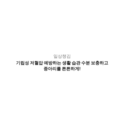
일상챙김
기립성 저혈압 예방하는 생활 습관 수분 보충하고
종아리를 튼튼하게!