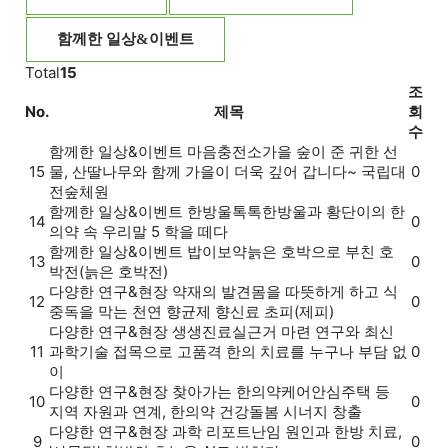
함께한 일상&이벤트
Total
15
조
No.
제목
회
수
함께한 일상&이벤트
마음충전소
가을 숲이 준 귀한 선
15
물, 산딸나무와 함께 가을이 더욱 깊어 갑니다~ 국립대
0
전숲체원
함께한 일상&이벤트
한방울톡톡
한방울과 황단이의 한
14
0
의약 속 우리말 5 학을 떼다
함께한 일상&이벤트
밥이보약
늙은 호박으로 부친 호
13
0
박전(늙은 호박전)
다양한 연구&현장
약재의 발견
몸을 따뜻하게 하고 식
12
0
중독을 막는 천연 향균제 향신료 초피(제피)
다양한 연구&현장
생생진료실
근거 마련 연구와 최신
11
과학기술 접목으로 고품격 한의 치료를 누구나 부담 없
0
이
다양한 연구&현장
찾아가는 한의약
케어안심주택 등
10
0
지역 자원과 연계, 한의약 건강돌봄 시너지 창출
다양한 연구&현장
과학 리포트
난임 원인과 한방 치료,
9
0