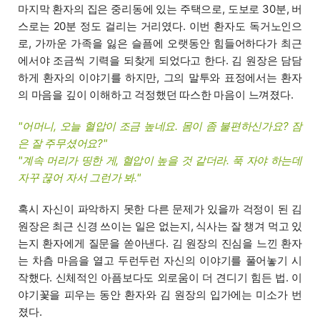
마지막 환자의 집은 중리동에 있는 주택으로, 도보로 30분, 버
스로는 20분 정도 걸리는 거리였다. 이번 환자도 독거노인으
로, 가까운 가족을 잃은 슬픔에 오랫동안 힘들어하다가 최근
에서야 조금씩 기력을 되찾게 되었다고 한다. 김 원장은 담담
하게 환자의 이야기를 하지만, 그의 말투와 표정에서는 환자
의 마음을 깊이 이해하고 걱정했던 따스한 마음이 느껴졌다.
"어머니, 오늘 혈압이 조금 높네요. 몸이 좀 불편하신가요? 잠
은 잘 주무셨어요?"
"계속 머리가 띵한 게, 혈압이 높을 것 같더라. 푹 자야 하는데
자꾸 끊어 자서 그런가 봐."
혹시 자신이 파악하지 못한 다른 문제가 있을까 걱정이 된 김
원장은 최근 신경 쓰이는 일은 없는지, 식사는 잘 챙겨 먹고 있
는지 환자에게 질문을 쏟아낸다. 김 원장의 진심을 느낀 환자
는 차츰 마음을 열고 두런두런 자신의 이야기를 풀어놓기 시
작했다. 신체적인 아픔보다도 외로움이 더 견디기 힘든 법. 이
야기꽃을 피우는 동안 환자와 김 원장의 입가에는 미소가 번
졌다.