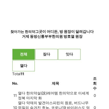
그곳이 어디든, 방 원장이 달려갑니다
찾아가는 한의약
거제 동방신통부부한의원 방호열 원장
전체
짚다
잇다
열다
Total
11
조
No.
제목
회
수
열다
한의약설(說)
레어템 한의약으로 이세계
11
0
정복 마지막 화
열다
약재의 발견
아스피린의 원료, 버드나무
10
껍질의 숨겨진 효능. 코로나19 바이러스도 억
0