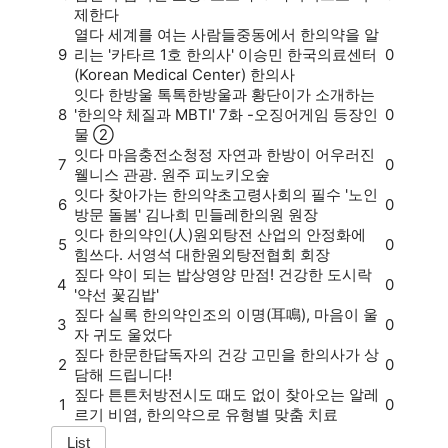
제한다
열다
세계를 여는 사람들
중동에서 한의약을 알
9
리는 '카타르 1호 한의사' 이승민 한국의료센터
0
(Korean Medical Center) 한의사
잇다
한방울 톡톡
한방울과 황단이가 소개하는
8
'한의약 체질과 MBTI' 7화 -오징어게임 등장인
0
물 ②
잇다
마음충전소
청정 자연과 한방이 어우러진
7
0
웰니스 관광. 원주 피노키오숲
잇다
찾아가는 한의약
초고령사회의 필수 '노인
6
0
방문 돌봄' 김나희 민들레한의원 원장
잇다
한의약인(人)
원외탕전 산업의 안정화에
5
0
힘쓰다. 서영석 대한원외탕전협회 회장
짚다
약이 되는 밥상
영양 만점! 건강한 도시락
4
0
'약선 꽃김밥'
짚다
실록 한의약
인조의 이명(耳鳴), 마음이 울
3
0
자 귀도 울었다
짚다
한문한답
독자의 건강 고민을 한의사가 상
2
0
담해 드립니다!
짚다
튼튼처방전
시도 때도 없이 찾아오는 알레
1
0
르기 비염, 한의약으로 유형별 맞춤 치료