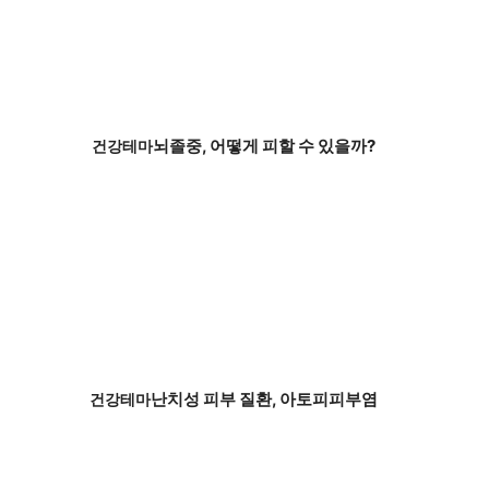
뇌졸중, 어떻게 피할 수 있을까?
건강테마
난치성 피부 질환, 아토피피부염
건강테마