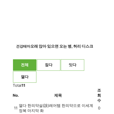
오래 앉아 있으면 오는 병, 허리 디스크
건강테마
전체
짚다
잇다
열다
Total
11
조
No.
제목
회
수
열다
한의약설(說)
레어템 한의약으로 이세계
11
0
정복 마지막 화