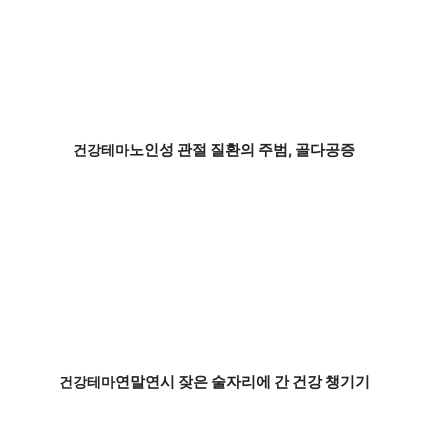
노인성 관절 질환의 주범, 골다공증
건강테마
연말연시 잦은 술자리에 간 건강 챙기기
건강테마