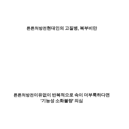
현대인의 고질병, 복부비만
튼튼처방전
이유없이 반복적으로 속이 더부룩하다면
튼튼처방전
'기능성 소화불량' 의심