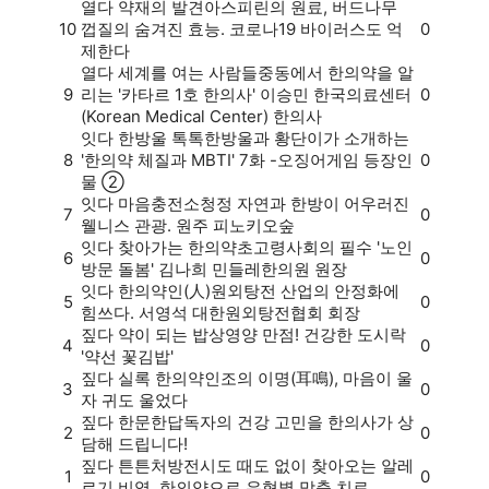
열다
약재의 발견
아스피린의 원료, 버드나무
10
껍질의 숨겨진 효능. 코로나19 바이러스도 억
0
제한다
열다
세계를 여는 사람들
중동에서 한의약을 알
9
리는 '카타르 1호 한의사' 이승민 한국의료센터
0
(Korean Medical Center) 한의사
잇다
한방울 톡톡
한방울과 황단이가 소개하는
8
'한의약 체질과 MBTI' 7화 -오징어게임 등장인
0
물 ②
잇다
마음충전소
청정 자연과 한방이 어우러진
7
0
웰니스 관광. 원주 피노키오숲
잇다
찾아가는 한의약
초고령사회의 필수 '노인
6
0
방문 돌봄' 김나희 민들레한의원 원장
잇다
한의약인(人)
원외탕전 산업의 안정화에
5
0
힘쓰다. 서영석 대한원외탕전협회 회장
짚다
약이 되는 밥상
영양 만점! 건강한 도시락
4
0
'약선 꽃김밥'
짚다
실록 한의약
인조의 이명(耳鳴), 마음이 울
3
0
자 귀도 울었다
짚다
한문한답
독자의 건강 고민을 한의사가 상
2
0
담해 드립니다!
짚다
튼튼처방전
시도 때도 없이 찾아오는 알레
1
0
르기 비염, 한의약으로 유형별 맞춤 치료