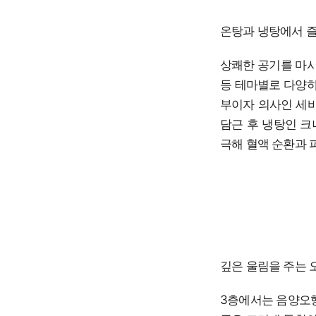
온탕과 냉탕에서 
상쾌한 공기를 마시
등 테마별로 다양하
부이자 의사인 세바
담근 후 냉탕인 크
극해 혈액 순환과 
깊은 울림을 주는 
3층에서는 음양오행