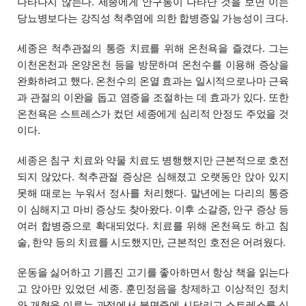
나타나지 않는다. 세종에게 안구통이 나타난 것을 보면 이는
당뇨병보다는 강직성 척추염에 의한 합병증일 가능성이 크다.
세종은 척추관절의 통증 치료를 위해 온천욕을 즐겼다. 그는
이천온천과 온양온천 등을 방문하며 온천수를 이용해 증상을
완화하려고 했다. 온천수의 온열 효과는 일시적으로나마 근육
과 관절의 이완을 돕고 염증을 조절하는 데 효과가 있다. 또한
온천욕은 스트레스가 컸던 세종에게 심리적 안정도 주었을 것
이다.
세종은 침구 치료와 약물 치료도 병행했지만 근본적으로 호전
되지 않았다. 척추관절 증상은 심해졌고 오랫동안 앉아 있지
못해 때로는 누워서 정사를 처리했다. 말년에는 다리의 통증
이 심해지고 마비 증상도 찾아왔다. 이후 소갈증, 안구 증상 등
여러 합병증으로 확대되었다. 치료를 위해 온천욕도 하고 침
술, 한약 등의 치료를 시도했지만, 근본적인 호전은 어려웠다.
운동을 싫어하고 기름진 고기를 좋아하면서 항상 책을 읽는다
고 앉아만 있었던 세종. 훈민정음을 창제하고 이상적인 정치
와 개혁을 이루는 과정에서 불면증에 시달리고 스트레스를 심