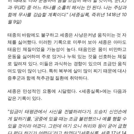
히 때때로 나와 운동하여 몸을 조심히 해야 할 것이며, 문(文)
과 무(武) 중 어느 하나를 소홀히 해서는 안 된다. 나는 주상과
함께 무사를 강습할 계획이다." (세종실록, 즉위년 1418년 10
월 9일)
태종의 바람에도 불구하고 세종은 사냥은커녕 움직이는 것 자
체를 싫어했다. 이러한 기록으로 미루어 보아 세종은 아마도
태음인 체질이었을 가능성이 높다. 태음인은 몸이 비만하고
운동을 싫어하며 주로 앉거나 누워 있는 것을 선호하는 체질
로 알려져 있다. 이들은 과식하는 경향이 있으며 조금만 움직
여도 땀이 많이 난다. 특히 복부에 살이 많이 찌기 때문에 대사
증후군과 함께 척추관절 질환에 취약하다.
세종은 만성적인 요통에 시달렸다. <세종실록>에는 다음과
같은 기록이 있다.
"임금이 태평관에서 사신을 전별하려다가, 도승지 신인손에
게 말하기를, ‘궁중에 있을 때는 조금 불편했으나 예를 행할 수
있을 것이라 여겼다. 그런데 여기 오니 허리와 등이 굳어 굽혔
다 폈다 하기가 어렵다.’라고 하였다."(세종실록, 세종 17년 14