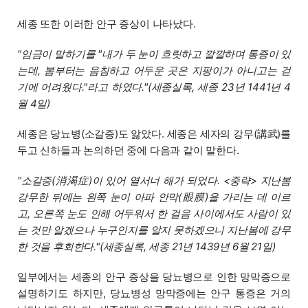
세종 또한 이러한 안구 증상이 나타났다.
"임금이 말하기를 "내가 두 눈이 흐릿하고 깔깔하며 통증이 있
는데, 봄부터는 음침하고 어두운 곳은 지팡이가 아니고는 걷
기에 어려웠다."라고 하였다."(세종실록, 세종 23년 1441년 4
월 4일)
세종은 당뇨병(소갈증)도 앓았다. 세종은 세자의 강무(講武)를
두고 신하들과 논의하던 중에 다음과 같이 말한다.
"소갈증(消渴症)이 있어 열서너 해가 되었다. <중략> 지난봄
강무한 뒤에는 왼쪽 눈이 아파 안막(眼膜)을 가리는 데 이르
고, 오른쪽 눈도 인해 어두워서 한 걸음 사이에서도 사람이 있
는 것만 알겠으나 누구인지를 알지 못하겠으니 지난봄에 강무
한 것을 후회한다."(세종실록, 세종 21년 1439년 6월 21일)
일부에서는 세종의 안구 증상을 당뇨병으로 인한 망막증으로
설명하기도 하지만, 당뇨병성 망막증에는 안구 통증은 거의