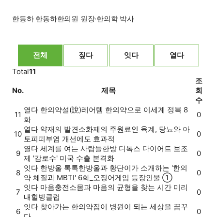
한동하
한동하한의원 원장·한의학 박사
전체
짚다
잇다
열다
Total
11
조
No.
제목
회
수
열다
한의약설(說)
레어템 한의약으로 이세계 정복 8
11
0
화
열다
약재의 발견
소화제의 주원료인 육계, 당뇨와 아
10
0
토피피부염 개선에도 효과적
열다
세계를 여는 사람들
한방 디톡스 다이어트 보조
9
0
제 '감로수' 미국 수출 본격화
잇다
한방울 톡톡
한방울과 황단이가 소개하는 '한의
8
0
약 체질과 MBTI' 6화_오징어게임 등장인물 ①
잇다
마음충전소
몸과 마음의 균형을 찾는 시간 미리
7
0
내힐빙클럽
잇다
찾아가는 한의약
집이 병원이 되는 세상을 꿈꾸
6
0
다