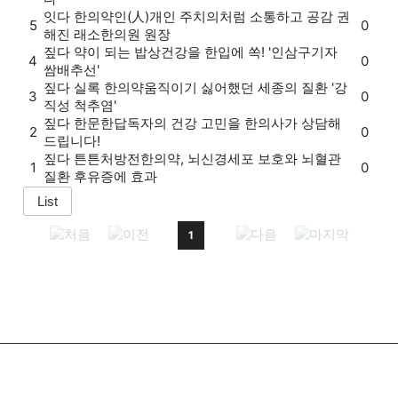
잇다
한의약인(人)
개인 주치의처럼 소통하고 공감 권
5
0
해진 래소한의원 원장
짚다
약이 되는 밥상
건강을 한입에 쏙! '인삼구기자
4
0
쌈배추선'
짚다
실록 한의약
움직이기 싫어했던 세종의 질환 '강
3
0
직성 척추염'
짚다
한문한답
독자의 건강 고민을 한의사가 상담해
2
0
드립니다!
짚다
튼튼처방전
한의약, 뇌신경세포 보호와 뇌혈관
1
0
질환 후유증에 효과
1