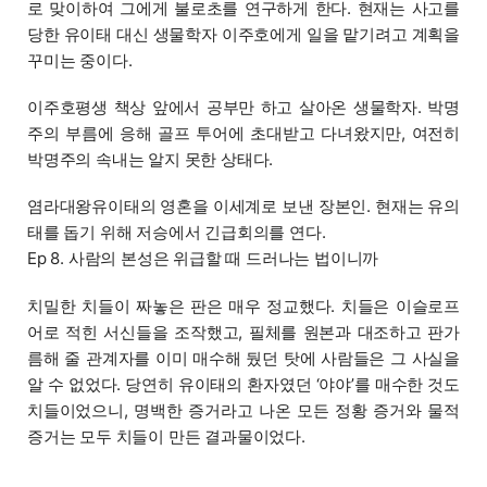
로 맞이하여 그에게 불로초를 연구하게 한다. 현재는 사고를
당한 유이태 대신 생물학자 이주호에게 일을 맡기려고 계획을
꾸미는 중이다.
이주호
평생 책상 앞에서 공부만 하고 살아온 생물학자. 박명
주의 부름에 응해 골프 투어에 초대받고 다녀왔지만, 여전히
박명주의 속내는 알지 못한 상태다.
염라대왕
유이태의 영혼을 이세계로 보낸 장본인. 현재는 유의
태를 돕기 위해 저승에서 긴급회의를 연다.
Ep 8. 사람의 본성은 위급할 때 드러나는 법이니까
치밀한 치들이 짜놓은 판은 매우 정교했다. 치들은 이슬로프
어로 적힌 서신들을 조작했고, 필체를 원본과 대조하고 판가
름해 줄 관계자를 이미 매수해 뒀던 탓에 사람들은 그 사실을
알 수 없었다. 당연히 유이태의 환자였던 ‘야야’를 매수한 것도
치들이었으니, 명백한 증거라고 나온 모든 정황 증거와 물적
증거는 모두 치들이 만든 결과물이었다.