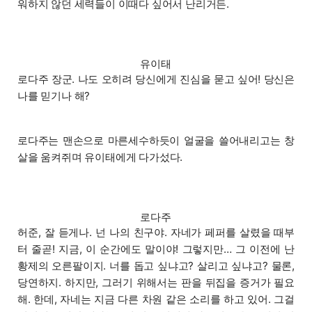
워하지 않던 세력들이 이때다 싶어서 난리거든.
유이태
로다주 장군. 나도 오히려 당신에게 진심을 묻고 싶어! 당신은
나를 믿기나 해?
로다주는 맨손으로 마른세수하듯이 얼굴을 쓸어내리고는 창
살을 움켜쥐며 유이태에게 다가섰다.
로다주
허준, 잘 듣게나. 넌 나의 친구야. 자네가 페퍼를 살렸을 때부
터 줄곧! 지금, 이 순간에도 말이야! 그렇지만… 그 이전에 난
황제의 오른팔이지. 너를 돕고 싶냐고? 살리고 싶냐고? 물론,
당연하지. 하지만, 그러기 위해서는 판을 뒤집을 증거가 필요
해. 한데, 자네는 지금 다른 차원 같은 소리를 하고 있어. 그걸