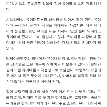
돈다. 치들의 모함으로 감옥에 갇힌 유이태를 돕기 위해 나선
다.
치들
약재상. 유이태로부터 청심환을 받아서 팔게 된다. 유이
태가 등장하기 전까지 시장을 지배하던 자였지만, 이젠 유이
태의 청심환으로만 수익을 내는 처지다. 당장 돈이 되더라도
유이태의 존재가 그리 달갑지가 않다. 유이태를 시장에서 몰
아내기 위해 꾸민 계략이 성공하여 다시 시장의 지배자가 되
었다.
박세아
박명주의 장녀이자 유이태의 아내. 아버지와는 전혀 다
른 성격으로 고운 마음씨와 빼어난 미모를 지녔다. 식물인간
상태가 된 유이태를 지극정성으로 보살핀다. 박명주의 요청에
못 이겨서 골프 투어에 다녀왔으나, 아버지의 의중을 전혀 알
수가 없어서 자꾸만 의식하게 된다.
장인 박명주
국내 재벌 서열 10위 안에 드는 대부호. ‘대박’ 그
룹의 회장. 막대한 부로 못 가진 것이 없었던 그였지만, 죽음은
두려웠던 탓에 한의학계에서 유망주로 소문난 유이태를 사위