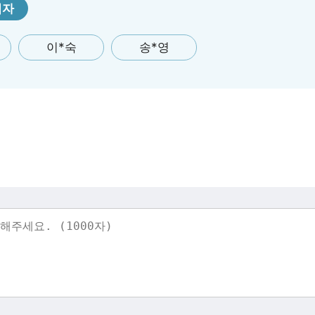
첨자
이*숙
송*영