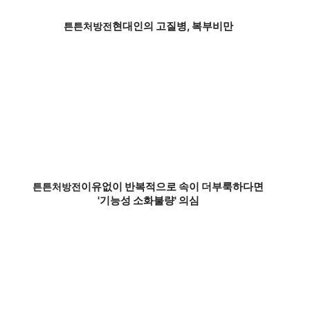
현대인의 고질병, 복부비만
튼튼처방전
이유없이 반복적으로 속이 더부룩하다면
튼튼처방전
'기능성 소화불량' 의심