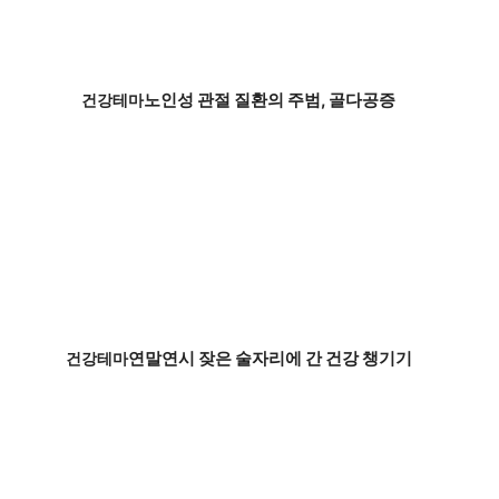
노인성 관절 질환의 주범, 골다공증
건강테마
연말연시 잦은 술자리에 간 건강 챙기기
건강테마