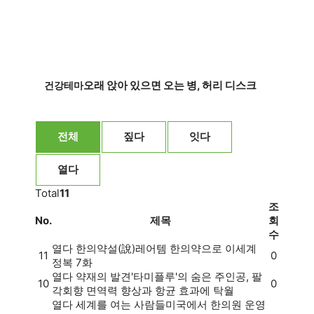
오래 앉아 있으면 오는 병, 허리 디스크
건강테마
전체
짚다
잇다
열다
Total
11
조
No.
제목
회
수
열다
한의약설(說)
레어템 한의약으로 이세계
11
0
정복 7화
열다
약재의 발견
'타미플루'의 숨은 주인공, 팔
10
0
각회향 면역력 향상과 항균 효과에 탁월
열다
세계를 여는 사람들
미국에서 한의원 운영