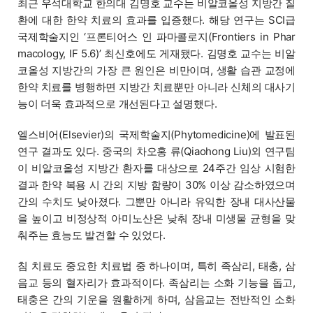
최근 우석대학교 한의대 김명호 교수는 비알코올성 지방간 질
환에 대한 한약 치료의 효과를 입증했다. 해당 연구는 SCI급
국제학술지인 ‘프론티어스 인 파마콜로지(Frontiers in Phar
macology, IF 5.6)’ 최신호에도 게재됐다. 김명호 교수는 비알
코올성 지방간의 가장 큰 원인은 비만이며, 생활 습관 교정에
한약 치료를 병행하면 지방간 치료뿐만 아니라 신체의 대사기
능이 더욱 효과적으로 개선된다고 설명했다.
엘스비어(Elsevier)의 국제학술지(Phytomedicine)에 발표된
연구 결과도 있다. 중국의 차오홍 류(Qiaohong Liu)외 연구팀
이 비알코올성 지방간 환자를 대상으로 24주간 임상 시험한
결과 한약 복용 시 간의 지방 함량이 30% 이상 감소하였으며
간의 수치도 낮아졌다. 그뿐만 아니라 유익한 장내 대사산물
을 높이고 비정상적 아미노산은 낮춰 장내 미생물 균형을 맞
춰주는 효능도 발견할 수 있었다.
침 치료도 중요한 치료법 중 하나이며, 특히 족삼리, 태충, 삼
음교 등의 혈자리가 효과적이다. 족삼리는 소화 기능을 돕고,
태충은 간의 기운을 원활하게 하며, 삼음교는 전반적인 소화