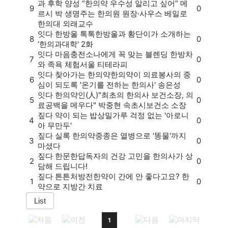
과 후학 양성 “한의약 우수성 알리고 싶어” 메
9
0
르시 박 생명주는 한의원 원장·사우스 베일로
한의대 외래교수
잇다
한방울 톡톡
한방울과 황단이가 소개하는
8
0
‘한의과대학' 2화
잇다
마음충전소
나에게 꼭 맞는 블렌딩 한방차
7
0
와 족욕 체험서울 티테라피
잇다
찾아가는 한의약
한의약이 의료봉사의 중
6
0
심이 되도록 '온기를 전하는 한의사' 송은성
잇다
한의약인(人)
"최초의 한의사 보건소장, 의
5
0
료공백을 메우다" 박중현 속초시보건소 소장
짚다
약이 되는 밥상
밀가루 걱정 없는 '아로니
4
0
아 무만두'
짚다
실록 한의약
중종은 열병으로 '똥물'까지
3
0
마셨다
짚다
한문한답
독자의 건강 고민을 한의사가 상
2
0
담해 드립니다!
짚다
튼튼처방전
한약이 간에 안 좋다고요? 한
1
0
약으로 지방간 치료
1