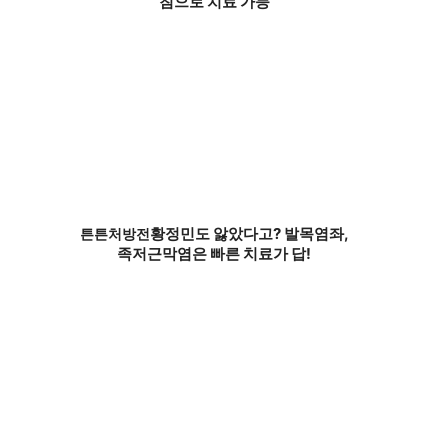
침으로 치료 가능
황정민도 앓았다고? 발목염좌,
튼튼처방전
족저근막염은 빠른 치료가 답!