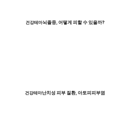
뇌졸중, 어떻게 피할 수 있을까?
건강테마
난치성 피부 질환, 아토피피부염
건강테마