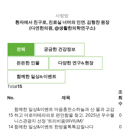
사랑방
환자에서 친구로, 진료실 너머의 인연. 김형찬 원장
(다연한의원, @생활한의학연구소)
전체
궁금한 건강정보
든든한 인물
다양한 연구&현장
함께한 일상&이벤트
Total
15
조
No.
제목
회
수
함께한 일상&이벤트
마음충전소
하늘과 산 물과 교감
15
하고 아로마테라피로 편안함을 찾고. 2025년 우수웰
0
니스관광지 선정 '트리비움(ⅢVIUM)'
14
함께한 일상&이벤트
한방울톡톡
감질나다
0