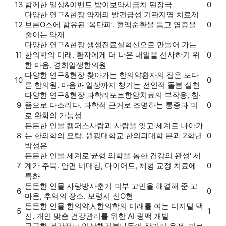
13
함께한 일상&이벤트
밥이보약
시금치 된장국
0
다양한 연구&현장
약재의 발견
급성 기관지염 치료제
12
브론O스에 함유된 ‘목단피’. 혈액순환을 돕고 염증을
0
줄이는 약재
다양한 연구&현장
생생진료실
혁신으로 만들어 가는
11
한의학의 미래. 환자에게 더 나은 내일을 선사하기 위
0
한 마음. 경희일생한의원
다양한 연구&현장
찾아가는 한의약
환자의 집은 또다
10
0
른 한의원. 마음과 일상까지 챙기는 전인적 돌봄 실천
다양한 연구&현장
과학리포트
항암치료의 부작용, 침·
9
뜸으로 다스리다. 과학적 근거로 조명하는 통증과 피
0
로 완화의 가능성
든든한 인물
캠퍼스
사람과 사람을 잇고 세계로 나아가
8
는 한의학의 요람. 원광대학교 한의과대학 본과 2학년
0
박성은
든든한 인물
세계로
'균형 의학을 통한 건강의 완성' 세
7
계가 주목. 안면 비대칭, 다이어트, 체형 교정 치료에
0
특화
든든한 인물
사랑방
사춘기 피부 고민을 해결해 준 고
6
0
마운, 추억의 장소. 보령시 신O현
든든한 인물
한의약人
한의학의 미래를 여는 디지털 맥
5
1
진. 개인 맞춤 건강관리를 위한 AI 링맥 개발