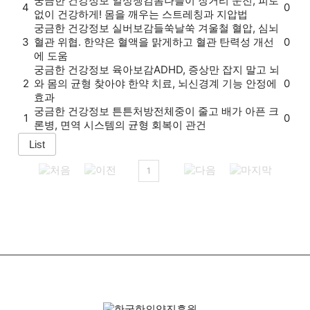
궁금한 건강정보
일상챙김
봄나들이 장거리 운전, 피로
4
0
없이 건강하게! 몸을 깨우는 스트레칭과 지압법
궁금한 건강정보
실버보감
들쑥날쑥 겨울철 혈압, 심뇌
3
혈관 위협. 한약은 혈액을 맑게하고 혈관 탄력성 개선
0
에 도움
궁금한 건강정보
육아보감
ADHD, 증상만 잡지 말고 뇌
2
와 몸의 균형 찾아야 한약 치료, 뇌신경계 기능 안정에
0
효과
궁금한 건강정보
튼튼처방전
체중이 줄고 배가 아픈 크
1
0
론병, 면역 시스템의 균형 회복이 관건
1