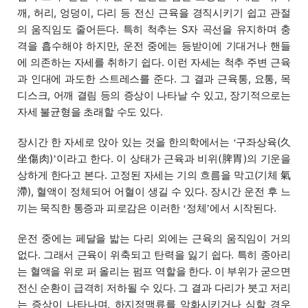
깨, 허리, 엉덩이, 다리 등 전신 근육을 경직시키기 쉽고 관절
의 움직임도 줄어든다. 특히 척추는 S자 곡선을 유지하며 충
격을 흡수해야 하지만, 운전 중에는 등받이에 기대거나 핸들
에 의존하는 자세를 취하기 쉽다. 이런 자세는 척추 주변 근육
과 인대에 과도한 스트레스를 준다. 그 결과 근육통, 요통, 목
디스크, 어깨 결림 등의 증상이 나타날 수 있고, 장기적으로는
자세 불균형을 초래할 수도 있다.
장시간 한 자세로 앉아 있는 것을 한의학에서는
구좌상육(久
‘
坐傷肉)
이라고 한다. 이 상태가 근육과 비위(脾胃)의 기운을
’
상하게 한다고 본다. 고정된 자세는 기의 흐름을 막고(기체 氣
滯), 혈액이 정체되어 어혈이 생길 수 있다. 장시간 운전 후 느
끼는 묵직한 통증과 피로감은 이러한
정체
에서 시작된다.
‘
’
운전 중에는 페달을 밟는 다리 외에는 근육의 움직임이 거의
없다. 그래서 근육이 위축되고 탄력을 잃기 쉽다. 특히 종아리
는 혈액을 위로 퍼 올리는 펌프 역할을 한다. 이 부위가 굳으면
전신 순환이 급격히 저하될 수 있다. 그 결과 다리가 붓고 저리
는 증상이 나타나며, 하지정맥류를 악화시키거나 심할 경우