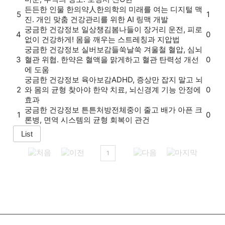
든든한 인물
한의약人
한의학의 미래를 여는 디지털 맥
5
1
진. 개인 맞춤 건강관리를 위한 AI 링맥 개발
궁금한 건강정보
일상챙김
봄나들이 장거리 운전, 피로
4
0
없이 건강하게! 몸을 깨우는 스트레칭과 지압법
궁금한 건강정보
실버보감
들쑥날쑥 겨울철 혈압, 심뇌
3
혈관 위협. 한약은 혈액을 맑게하고 혈관 탄력성 개선
0
에 도움
궁금한 건강정보
육아보감
ADHD, 증상만 잡지 말고 뇌
2
와 몸의 균형 찾아야 한약 치료, 뇌신경계 기능 안정에
0
효과
궁금한 건강정보
튼튼처방전
체중이 줄고 배가 아픈 크
1
0
론병, 면역 시스템의 균형 회복이 관건
1