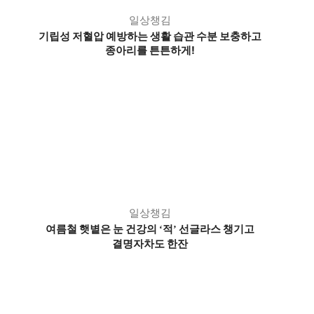
일상챙김
기립성 저혈압 예방하는 생활 습관 수분 보충하고
종아리를 튼튼하게!
일상챙김
여름철 햇볕은 눈 건강의
적
선글라스 챙기고
‘
’
결명자차도 한잔