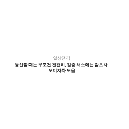
일상챙김
등산할 때는 무조건 천천히,
갈증 해소에는 감초차,
오미자차 도움