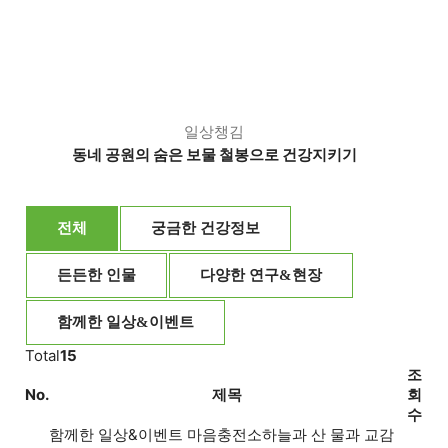
일상챙김
동네 공원의 숨은 보물 철봉으로 건강지키기
전체
궁금한 건강정보
든든한 인물
다양한 연구&현장
함께한 일상&이벤트
Total
15
조
No.
제목
회
수
함께한 일상&이벤트
마음충전소
하늘과 산 물과 교감