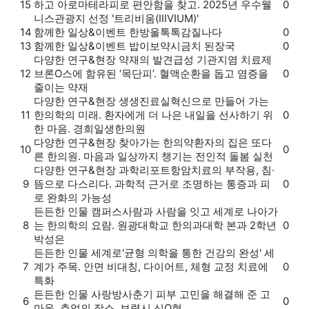
15
하고 아로마테라피로 편안함을 찾고. 2025년 우수웰
0
니스관광지 선정 '트리비움(ⅢVIUM)'
14
함께한 일상&이벤트
한방울톡톡
감질나다
0
13
함께한 일상&이벤트
밥이보약
시금치 된장국
0
다양한 연구&현장
약재의 발견
급성 기관지염 치료제
12
브론O스에 함유된 ‘목단피’. 혈액순환을 돕고 염증을
0
줄이는 약재
다양한 연구&현장
생생진료실
혁신으로 만들어 가는
11
한의학의 미래. 환자에게 더 나은 내일을 선사하기 위
0
한 마음. 경희일생한의원
다양한 연구&현장
찾아가는 한의약
환자의 집은 또다
10
0
른 한의원. 마음과 일상까지 챙기는 전인적 돌봄 실천
다양한 연구&현장
과학리포트
항암치료의 부작용, 침·
9
뜸으로 다스리다. 과학적 근거로 조명하는 통증과 피
0
로 완화의 가능성
든든한 인물
캠퍼스
사람과 사람을 잇고 세계로 나아가
8
는 한의학의 요람. 원광대학교 한의과대학 본과 2학년
0
박성은
든든한 인물
세계로
'균형 의학을 통한 건강의 완성' 세
7
계가 주목. 안면 비대칭, 다이어트, 체형 교정 치료에
0
특화
든든한 인물
사랑방
사춘기 피부 고민을 해결해 준 고
6
0
마운, 추억의 장소. 보령시 신O현