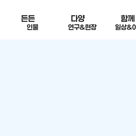
든든 한
다양 한
함께
인물
연구&현장
일상&