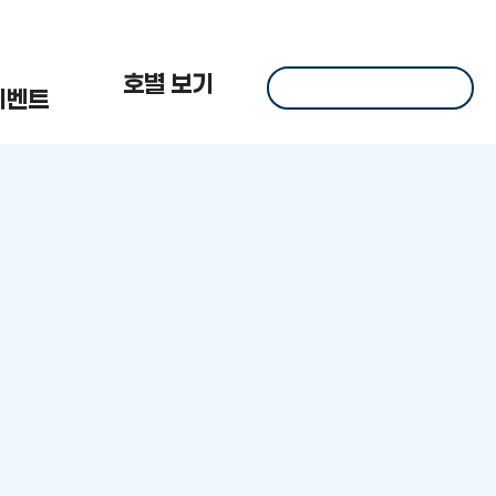
 한
호별 보기
이벤트