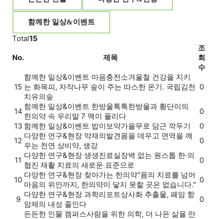
함께한 일상&이벤트
Total
15
조
No.
제목
회
수
함께한 일상&이벤트
마음충전소
겨울철 건강을 지키
15
는 화목피, 자작나무 숲이 주는 따스한 온기. 국립김천
0
치유의숲
함께한 일상&이벤트
한방울톡톡
한방울과 황단이의
14
0
한의약 속 우리말 7 맥이 풀리다
13
함께한 일상&이벤트
밥이보약
가을무로 담근 깍두기
0
다양한 연구&현장
약재의발견
몸을 데우고 면역을 깨
12
0
우는 천연 상비약, 생강
다양한 연구&현장
생생진료실
장벽 없는 원스톱 한·의
11
0
협진 재활 치료의 새로운 표준으로
다양한 연구&현장
찾아가는 한의약
"몸의 치료를 넘어
10
0
마음의 위안까지, 한의약이 닿지 못할 곳은 없습니다."
다양한 연구&현장
과학리포트
상사화 추출물, 폐암 항
9
0
암제의 내성 줄인다
든든한 인물
캠퍼스
사람을 위한 의학, 더 나은 삶을 만