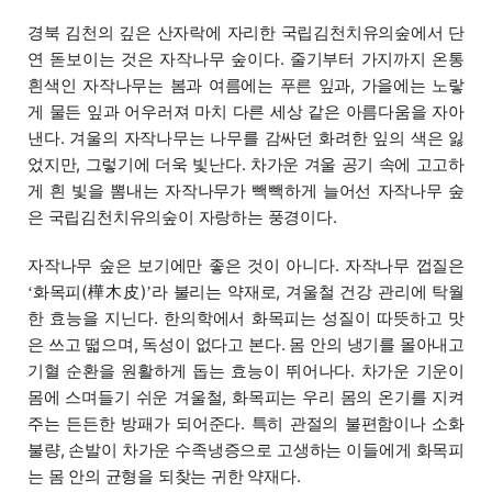
경북 김천의 깊은 산자락에 자리한 국립김천치유의숲에서 단
연 돋보이는 것은 자작나무 숲이다. 줄기부터 가지까지 온통
흰색인 자작나무는 봄과 여름에는 푸른 잎과, 가을에는 노랗
게 물든 잎과 어우러져 마치 다른 세상 같은 아름다움을 자아
낸다. 겨울의 자작나무는 나무를 감싸던 화려한 잎의 색은 잃
었지만, 그렇기에 더욱 빛난다. 차가운 겨울 공기 속에 고고하
게 흰 빛을 뽐내는 자작나무가 빽빽하게 늘어선 자작나무 숲
은 국립김천치유의숲이 자랑하는 풍경이다.
자작나무 숲은 보기에만 좋은 것이 아니다. 자작나무 껍질은
화목피(樺木皮)
라 불리는 약재로, 겨울철 건강 관리에 탁월
‘
’
한 효능을 지닌다. 한의학에서 화목피는 성질이 따뜻하고 맛
은 쓰고 떫으며, 독성이 없다고 본다. 몸 안의 냉기를 몰아내고
기혈 순환을 원활하게 돕는 효능이 뛰어나다. 차가운 기운이
몸에 스며들기 쉬운 겨울철, 화목피는 우리 몸의 온기를 지켜
주는 든든한 방패가 되어준다. 특히 관절의 불편함이나 소화
불량, 손발이 차가운 수족냉증으로 고생하는 이들에게 화목피
는 몸 안의 균형을 되찾는 귀한 약재다.