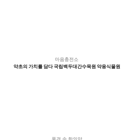
마음충전소
약초의 가치를 담다 국립백두대간수목원 약용식물원
풍경 속 한의약