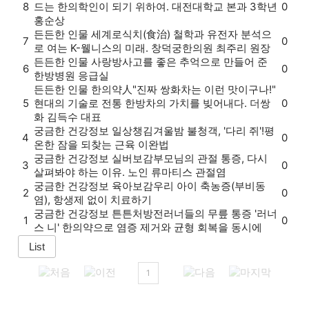
8
드는 한의학인이 되기 위하여. 대전대학교 본과 3학년
0
홍순상
든든한 인물
세계로
식치(食治) 철학과 유전자 분석으
7
0
로 여는 K-웰니스의 미래. 창덕궁한의원 최주리 원장
든든한 인물
사랑방
사고를 좋은 추억으로 만들어 준
6
0
한방병원 응급실
든든한 인물
한의약人
"진짜 쌍화차는 이런 맛이구나!"
5
현대의 기술로 전통 한방차의 가치를 빚어내다. 더쌍
0
화 김득수 대표
궁금한 건강정보
일상챙김
겨울밤 불청객, '다리 쥐'!평
4
0
온한 잠을 되찾는 근육 이완법
궁금한 건강정보
실버보감
부모님의 관절 통증, 다시
3
0
살펴봐야 하는 이유. 노인 류마티스 관절염
궁금한 건강정보
육아보감
우리 아이 축농증(부비동
2
0
염), 항생제 없이 치료하기
궁금한 건강정보
튼튼처방전
러너들의 무릎 통증 '러너
1
0
스 니' 한의약으로 염증 제거와 균형 회복을 동시에
1