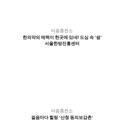
마음충전소
한의약의 매력이 한곳에 있네! 도심 속
쉼
‘
’
서울한방진흥센터
마음충전소
걸음마다 힐링
산청 동의보감촌
‘
’