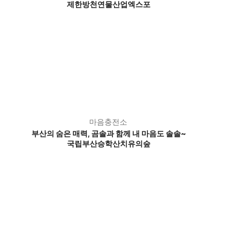
제한방천연물산업엑스포
마음충전소
부산의 숨은 매력,
곰솔과 함께 내 마음도 솔솔~
국립부산승학산치유의숲