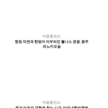
마음충전소
청정 자연과 한방이 어우러진 웰니스 관광. 원주
피노키오숲
마음충전소
몸과 마음의 균형을 찾는 시간. 미리내힐빙클럽