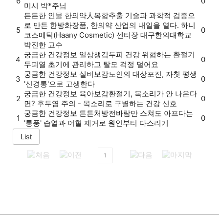
6
0
미시 박*주님
든든한 인물
한의약人
복합추출 기술과 과학적 검증으
로 만든 한방화장품, 한의약 산업의 내일을 열다. 하니
5
0
코스메틱(Haany Cosmetic) 센터장 대구한의대학교
박진한 교수
궁금한 건강정보
일상챙김
두피 건강 위협하는 환절기
4
0
두피열 초기에 관리하고 탈모 걱정 덜어요
궁금한 건강정보
실버보감
노인의 대상포진, 자칫 평생
3
0
'신경통'으로 고생한다
궁금한 건강정보
육아보감
환절기, 목소리가 안 나온다
2
0
면? 후두염 주의 - 목소리로 구별하는 건강 신호
궁금한 건강정보
튼튼처방전
바람만 스쳐도 아프다는
1
0
'통풍' 습열과 어혈 제거로 원인부터 다스리기
1