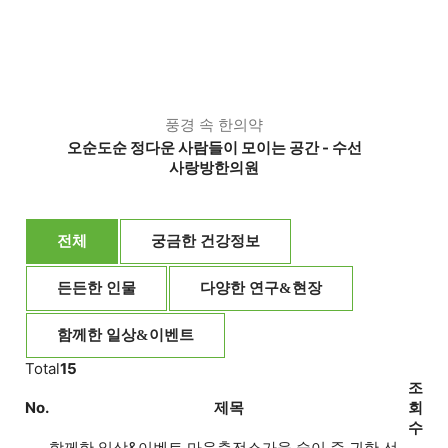
풍경 속 한의약
오순도순 정다운 사람들이 모이는 공간 - 수선
사랑방한의원
전체
궁금한 건강정보
든든한 인물
다양한 연구&현장
함께한 일상&이벤트
Total
15
조
No.
제목
회
수
함께한 일상&이벤트
마음충전소
가을 숲이 준 귀한 선