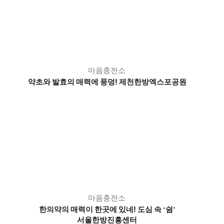
마음충전소
약초와 발효의 매력에 풍덩! 제천한방엑스포공원
마음충전소
한의약의 매력이 한곳에 있네! 도심 속
쉼
‘
’
서울한방진흥센터