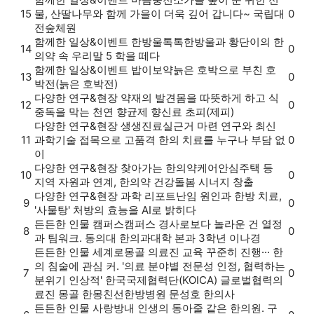
15
물, 산딸나무와 함께 가을이 더욱 깊어 갑니다~ 국립대
0
전숲체원
함께한 일상&이벤트
한방울톡톡
한방울과 황단이의 한
14
0
의약 속 우리말 5 학을 떼다
함께한 일상&이벤트
밥이보약
늙은 호박으로 부친 호
13
0
박전(늙은 호박전)
다양한 연구&현장
약재의 발견
몸을 따뜻하게 하고 식
12
0
중독을 막는 천연 향균제 향신료 초피(제피)
다양한 연구&현장
생생진료실
근거 마련 연구와 최신
11
과학기술 접목으로 고품격 한의 치료를 누구나 부담 없
0
이
다양한 연구&현장
찾아가는 한의약
케어안심주택 등
10
0
지역 자원과 연계, 한의약 건강돌봄 시너지 창출
다양한 연구&현장
과학 리포트
난임 원인과 한방 치료,
9
0
'사물탕' 처방의 효능을 AI로 밝히다
든든한 인물
캠퍼스
캠퍼스 경사로보다 놀라운 건 열정
8
0
과 팀워크. 동의대 한의과대학 본과 3학년 이나경
든든한 인물
세계로
몽골 의료진 교육 꾸준히 진행··· 한
의 침술에 관심 커. '의료 분야별 전문성 인정, 협력하는
7
0
분위기 인상적' 한국국제협력단(KOICA) 글로벌협력의
료진 몽골 한몽친선한방병원 문성호 한의사
든든한 인물
사랑방
내 인생의 동아줄 같은 한의원. 구