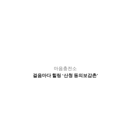
마음충전소
걸음마다 힐링
산청 동의보감촌
‘
’