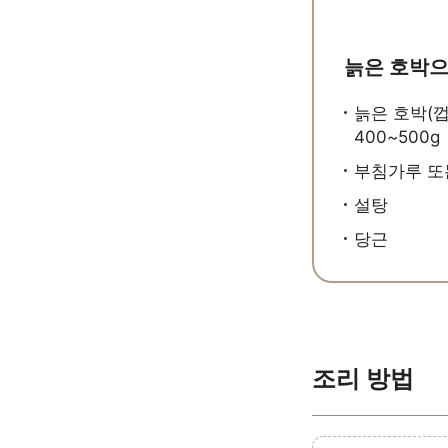
늙은 호박으
늙은 호박(
400~500g
부침가루 또
설탕
당근
조리 방법