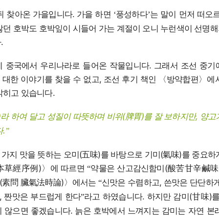
뒤 찾아온 가을입니다. 가을 하면
풍성하다
는 말이 먼저 떠오르
‘
’
않던 호박도 호박잎이 시들어 가는 계절이 오니 누런색이 선명
.
에 중국에서 우리나라로 들어온 작물입니다. 그래서 조선 중기
대한 이야기를 찾을 수 없고, 조선 후기 책인 〈방약합편〉에
밝히고 있습니다.
라 하여 달고 성질이 따뜻하며 비위(脾胃)를 잘 보하지만, 양고
.
”
가지 맛을 뜻하는 오미(五味)를 바탕으로 기미(氣味)를 중요하
本草經序例)〉에 따르면
약물은 산고감신함미(酸苦甘辛鹹味
“
(素問 臟氣法時論)〉에서는
신맛은 수렴하고, 쓴맛은 단단하게
“
, 짠맛은 부드럽게 한다
라고 하였습니다. 하지만 감미(甘味)
”
 않으면 좋겠습니다. 늙은 호박에서 느껴지는 감미는 자연 본