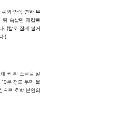
 씨와 안쪽 연한 부
 뒤 속살만 채칼로
. (칼로 잘게 썰거
.)
채 썬 뒤 소금을 살
10분 정도 두면 물
 간으로 호박 본연의