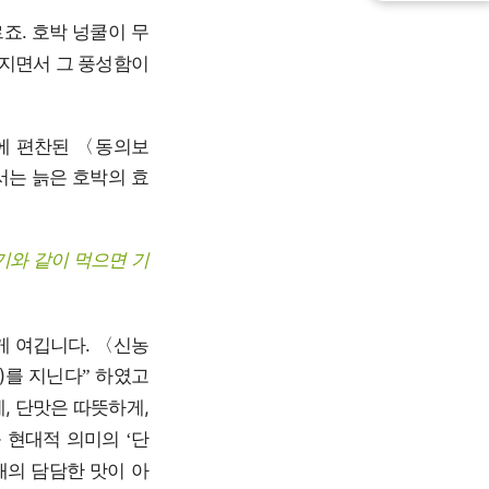
죠. 호박 넝쿨이 무
해지면서 그 풍성함이
에 편찬된 〈동의보
서는 늙은 호박의 효
기와 같이 먹으면 기
게 여깁니다. 〈신농
)를 지닌다
하였고
”
, 단맛은 따뜻하게,
를 현대적 의미의
단
‘
래의 담담한 맛이 아