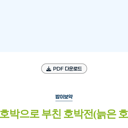
PDF 다운로드
밥이보약
 호박으로 부친 호박전(늙은 호