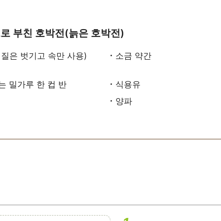
로 부친 호박전(늙은 호박전)
껍질은 벗기고 속만 사용)
소금 약간
는 밀가루 한 컵 반
식용유
양파