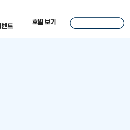
 한
호별 보기
이벤트