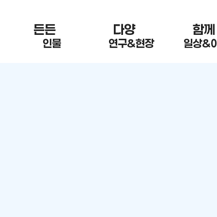
든든 한
다양 한
함께
인물
연구&현장
일상&