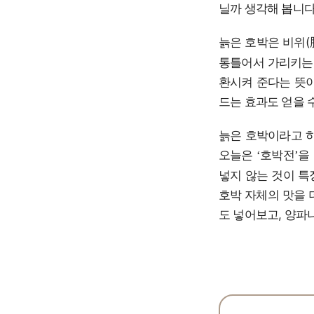
닐까 생각해 봅니다
늙은 호박은 비위(
통틀어서 가리키는 
환시켜 준다는 뜻이
드는 효과도 얻을 
늙은 호박이라고 하
오늘은
호박전
을
‘
’
넣지 않는 것이 특
호박 자체의 맛을 
도 넣어보고, 양파