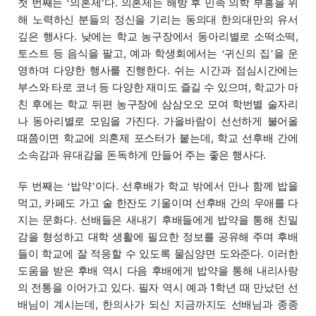
첫 번째는
의혼제
다. 의혼제는 해방 후 민족 의학 부흥을 위
‘
’
해 노력하신 분들의 정신을 기리는 동의대 한의대만의 유서
깊은 행사다. 낮에는 학교 농구장에서 동아리별로 소떡소떡,
토스트 등 음식을 팔고, 예과 학생회에서는
귀신의 집
을 운
‘
’
영하며 다양한 행사를 진행한다. 쉬는 시간과 점심시간에는
부스와 타로 코너 등 다양한 재미도 즐길 수 있으며, 학교가 마
친 후에는 학교 뒤편 농구장에 삼삼오오 모여 학번별 술자리
나 동아리별로 모임을 가진다. 가을바람이 선선하게 불어올
때쯤이면 학교에 의혼제 포스터가 붙는데, 학교 선후배 간에
소속감과 유대감을 돈독하게 만들어 주는 좋은 행사다.
두 번째는
밥약
이다. 선후배가 학교 밖에서 만나 함께 밥을
‘
’
먹고, 카페도 가고 술 한잔도 기울이며 선후배 간의 우애를 다
지는 문화다. 선배들은 새내기 후배들에게 밥약을 통해 친밀
감을 형성하고 대학 생활에 필요한 정보를 공유해 주며 후배
들이 학교에 잘 적응할 수 있도록 물심양면 도와준다. 이러한
도움을 받은 후배 역시 다음 후배에게 밥약을 통해 내리사랑
의 전통을 이어가고 있다. 필자 역시 예과 1학년 때 만났던 선
배님이 계시는데, 한의사가 되신 지금까지도 선배님과 종종