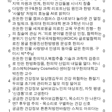
10
0
지역 자원과 연계, 한의약 건강돌봄 시너지 창출
다양한 연구&현장
과학 리포트
난임 원인과 한방 치료,
9
0
'사물탕' 처방의 효능을 AI로 밝히다
든든한 인물
캠퍼스
캠퍼스 경사로보다 놀라운 건 열정
8
0
과 팀워크. 동의대 한의과대학 본과 3학년 이나경
든든한 인물
세계로
몽골 의료진 교육 꾸준히 진행··· 한
의 침술에 관심 커. '의료 분야별 전문성 인정, 협력하는
7
0
분위기 인상적' 한국국제협력단(KOICA) 글로벌협력의
료진 몽골 한몽친선한방병원 문성호 한의사
든든한 인물
사랑방
내 인생의 동아줄 같은 한의원. 구
6
0
미시 박*주님
든든한 인물
한의약人
복합추출 기술과 과학적 검증으
로 만든 한방화장품, 한의약 산업의 내일을 열다. 하니
5
0
코스메틱(Haany Cosmetic) 센터장 대구한의대학교
박진한 교수
궁금한 건강정보
일상챙김
두피 건강 위협하는 환절기
4
0
두피열 초기에 관리하고 탈모 걱정 덜어요
궁금한 건강정보
실버보감
노인의 대상포진, 자칫 평생
3
0
'신경통'으로 고생한다
궁금한 건강정보
육아보감
환절기, 목소리가 안 나온다
2
0
면? 후두염 주의 - 목소리로 구별하는 건강 신호
궁금한 건강정보
튼튼처방전
바람만 스쳐도 아프다는
1
0