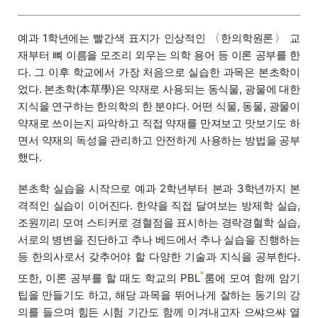
예과 1학년에는 빨간색 표지가 인상적인 〈한의학원론〉 교
재부터 뼈 이름을 모조리 외우는 의학 용어 등 이론 공부를 한
다. 그 이후 학교에서 가장 처음으로 실습한 과목은 본초학이
었다. 본초학(本草學)은 약재로 사용되는 동식물, 광물에 대한
지식을 연구하는 한의학의 한 분야다. 어떤 식물, 동물, 광물이
약재로 쓰이는지 파악하고 직접 약재를 만져보고 맛보기도 하
면서 약재의 독성을 관리하고 안전하게 사용하는 방법을 공부
했다.
본초학 실습을 시작으로 예과 2학년부터 본과 3학년까지 본
격적인 실습이 이어진다. 한약을 직접 달여보는 방제학 실습,
조원끼리 모여 스티커로 경혈점을 표시하는 경락경혈학 실습,
서로의 병변을 진단하고 추나 베드에서 추나 실습을 진행하는
등 한의사로서 갖추어야 할 다양한 기술과 지식을 공부한다.
*
또한, 이론 공부를 할 때도 학교의 PBL
룸에 모여 함께 암기
팁을 만들기도 하고, 해당 과목을 뛰어나게 잘하는 동기의 강
의를 들으며 힘든 시험 기간도 함께 이겨내고자 으쌰으쌰 열