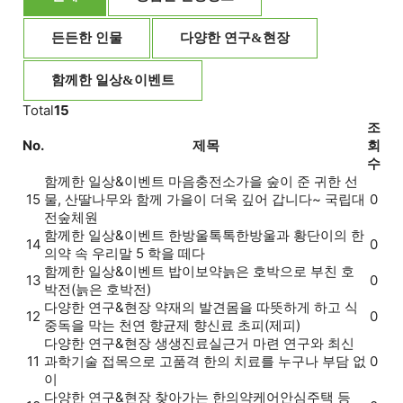
든든한 인물
다양한 연구&현장
함께한 일상&이벤트
Total
15
조
No.
제목
회
수
함께한 일상&이벤트
마음충전소
가을 숲이 준 귀한 선
15
물, 산딸나무와 함께 가을이 더욱 깊어 갑니다~ 국립대
0
전숲체원
함께한 일상&이벤트
한방울톡톡
한방울과 황단이의 한
14
0
의약 속 우리말 5 학을 떼다
함께한 일상&이벤트
밥이보약
늙은 호박으로 부친 호
13
0
박전(늙은 호박전)
다양한 연구&현장
약재의 발견
몸을 따뜻하게 하고 식
12
0
중독을 막는 천연 향균제 향신료 초피(제피)
다양한 연구&현장
생생진료실
근거 마련 연구와 최신
11
과학기술 접목으로 고품격 한의 치료를 누구나 부담 없
0
이
다양한 연구&현장
찾아가는 한의약
케어안심주택 등