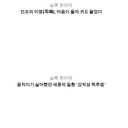
실록 한의약
인조의 이명(耳鳴), 마음이 울자 귀도 울었다
실록 한의약
움직이기 싫어했던 세종의 질환
강직성 척추염
‘
’