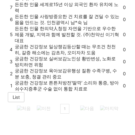
든든한 인물
세계로
15년 이상 외국인 환자 유치에 노
7
0
력
든든한 인물
사랑방
중요한 건 치료를 잘 견딜 수 있는
6
0
몸을 만드는 것. 인천광역시 남*숙 님
든든한 인물
한의약人
청정 자연을 기반으로 우수한
5
제품 개발, 지역과 함께 발전할 것. (주)천약선 이기혁
0
대표
궁금한 건강정보
일상챙김
등산할 때는 무조건 천천
4
0
히, 갈증 해소에는 감초차, 오미자차 도움
궁금한 건강정보
실버보감
노인성 황반변성, 노화로
3
0
방치하면 위험
궁금한 건강정보
육아보감
유행성 질환 수족구병, 수
2
0
분 보충, 청결 관리 중요
궁금한 건강정보
튼튼처방전
'딸깍' 소리와 통증, 방아
1
0
쇠수지증후군 수술 없이 통합 치료로
1