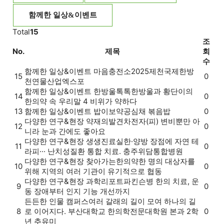
함께한 일상&이벤트
Total
15
조
No.
제목
회
수
함께한 일상&이벤트
마음충전소
2025제천국제한방
15
0
천연물산업엑스포
함께한 일상&이벤트
한방울톡톡
한방울과 황단이의
14
0
한의약 속 우리말 4 비위가 약하다
13
함께한 일상&이벤트
밥이보약
공심채 볶음밥
0
다양한 연구&현장
약재의발견
차전자(피) 변비뿐만 아
12
0
니라 눈과 간에도 좋아요
다양한 연구&현장
생생진료실
한·양방 장점에 자연 테
11
0
라피··· 난치성질환 통합 치료. 충주위담통합병원
다양한 연구&현장
찾아가는한의약
한 명의 대상자를
10
0
위해 지역의 여러 기관이 유기적으로 협동
다양한 연구&현장
과학리포트
파킨슨병 한의 치료, 운
9
0
동 장애부터 인지 기능 개선까지
든든한 인물
캠퍼스
여러 갈래의 길이 모여 하나의 길
8
로 이어지다. 부산대학교 한의학전문대학원 본과 2학
0
년 추유미