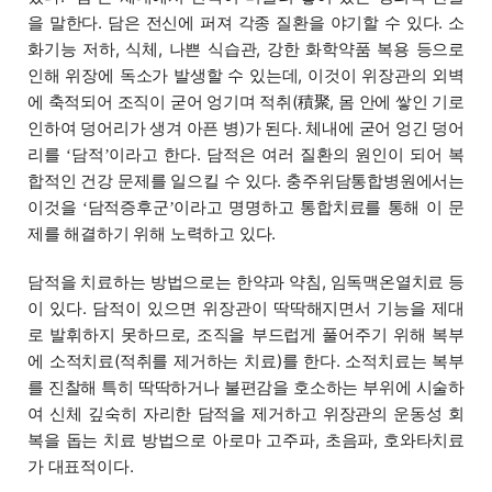
을 말한다. 담은 전신에 퍼져 각종 질환을 야기할 수 있다. 소
화기능 저하, 식체, 나쁜 식습관, 강한 화학약품 복용 등으로
인해 위장에 독소가 발생할 수 있는데, 이것이 위장관의 외벽
에 축적되어 조직이 굳어 엉기며 적취(積聚, 몸 안에 쌓인 기로
인하여 덩어리가 생겨 아픈 병)가 된다. 체내에 굳어 엉긴 덩어
리를
담적
이라고 한다. 담적은 여러 질환의 원인이 되어 복
‘
’
합적인 건강 문제를 일으킬 수 있다. 충주위담통합병원에서는
이것을
담적증후군
이라고 명명하고 통합치료를 통해 이 문
‘
’
제를 해결하기 위해 노력하고 있다.
담적을 치료하는 방법으로는 한약과 약침, 임독맥온열치료 등
이 있다. 담적이 있으면 위장관이 딱딱해지면서 기능을 제대
로 발휘하지 못하므로, 조직을 부드럽게 풀어주기 위해 복부
에 소적치료(적취를 제거하는 치료)를 한다. 소적치료는 복부
를 진찰해 특히 딱딱하거나 불편감을 호소하는 부위에 시술하
여 신체 깊숙히 자리한 담적을 제거하고 위장관의 운동성 회
복을 돕는 치료 방법으로 아로마 고주파, 초음파, 호와타치료
가 대표적이다.