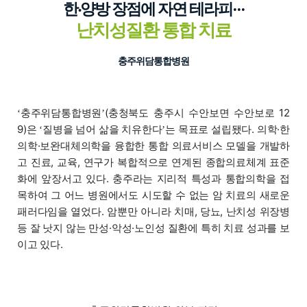
한‧양방 장점에 자연 테라피···
난치성질환 통합 치료
충주위담통합병원
충주위담통합병원
(충청북도 충주시 수안보면 수안보로 12
‘
’
9)은
질병을 넘어 삶을 치유한다
는 목표로 설립됐다. 의학·한
‘
’
의학·보완대체의학을 융합한 통합 의료서비스 모델을 개발하
고 진료, 교육, 연구가 복합적으로 연계된 종합의료체계 표준
화에 앞장서고 있다. 충주라는 지리적 특성과 통합의학을 접
목하여 그 어느 병원에서도 시도할 수 없는 암 치료의 새로운
패러다임을 열었다. 암뿐만 아니라 치매, 당뇨, 난치성 위장병
등 잘 낫지 않는 만성·악성·노인성 질환에 특히 치료 성과를 보
이고 있다.