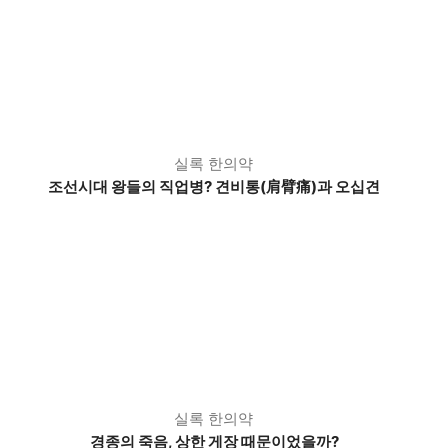
실록 한의약
조선시대 왕들의 직업병? 견비통(肩臂痛)과 오십견
실록 한의약
경종의 죽음, 상한 게장 때문이었을까?