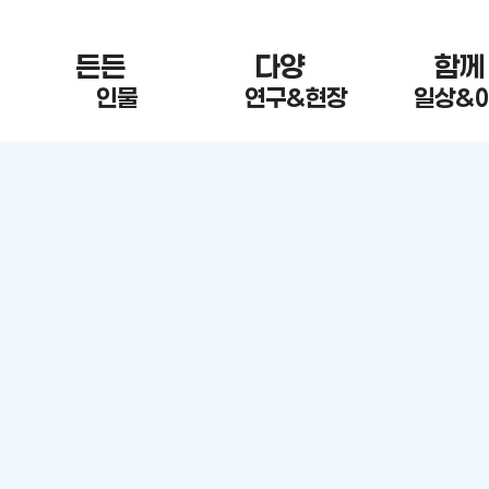
든든 한
다양 한
함께
인물
연구&현장
일상&