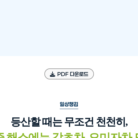
PDF 다운로드
일상챙김
등산할 때는 무조건 천천히,
 해소에는 감초차, 오미자차