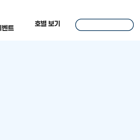
 한
호별 보기
이벤트