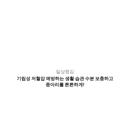
일상챙김
기립성 저혈압 예방하는 생활 습관 수분 보충하고
종아리를 튼튼하게!