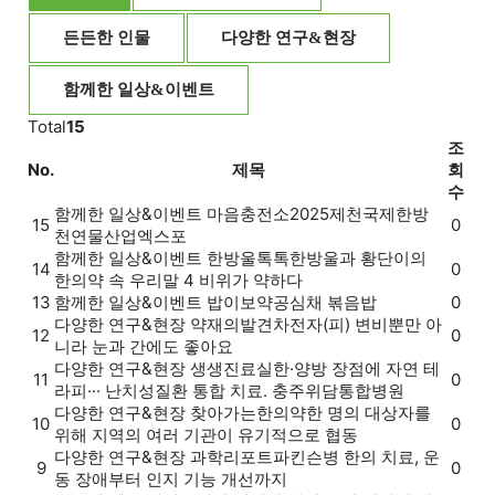
든든한 인물
다양한 연구&현장
함께한 일상&이벤트
Total
15
조
No.
제목
회
수
함께한 일상&이벤트
마음충전소
2025제천국제한방
15
0
천연물산업엑스포
함께한 일상&이벤트
한방울톡톡
한방울과 황단이의
14
0
한의약 속 우리말 4 비위가 약하다
13
함께한 일상&이벤트
밥이보약
공심채 볶음밥
0
다양한 연구&현장
약재의발견
차전자(피) 변비뿐만 아
12
0
니라 눈과 간에도 좋아요
다양한 연구&현장
생생진료실
한·양방 장점에 자연 테
11
0
라피··· 난치성질환 통합 치료. 충주위담통합병원
다양한 연구&현장
찾아가는한의약
한 명의 대상자를
10
0
위해 지역의 여러 기관이 유기적으로 협동
다양한 연구&현장
과학리포트
파킨슨병 한의 치료, 운
9
0
동 장애부터 인지 기능 개선까지