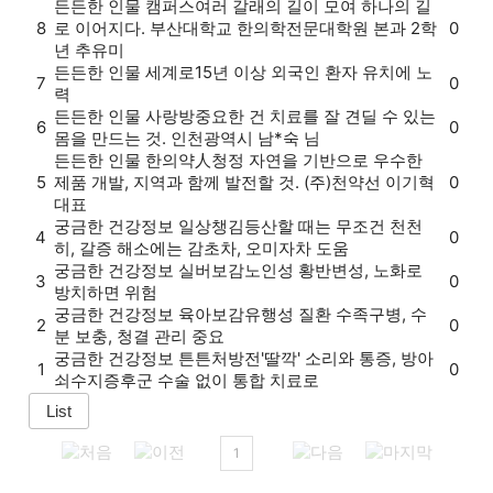
든든한 인물
캠퍼스
여러 갈래의 길이 모여 하나의 길
8
로 이어지다. 부산대학교 한의학전문대학원 본과 2학
0
년 추유미
든든한 인물
세계로
15년 이상 외국인 환자 유치에 노
7
0
력
든든한 인물
사랑방
중요한 건 치료를 잘 견딜 수 있는
6
0
몸을 만드는 것. 인천광역시 남*숙 님
든든한 인물
한의약人
청정 자연을 기반으로 우수한
5
제품 개발, 지역과 함께 발전할 것. (주)천약선 이기혁
0
대표
궁금한 건강정보
일상챙김
등산할 때는 무조건 천천
4
0
히, 갈증 해소에는 감초차, 오미자차 도움
궁금한 건강정보
실버보감
노인성 황반변성, 노화로
3
0
방치하면 위험
궁금한 건강정보
육아보감
유행성 질환 수족구병, 수
2
0
분 보충, 청결 관리 중요
궁금한 건강정보
튼튼처방전
'딸깍' 소리와 통증, 방아
1
0
쇠수지증후군 수술 없이 통합 치료로
1