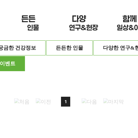
든든 한
다양 한
함께
인물
연구&현장
일상&
궁금한 건강정보
든든한 인물
다양한 연구&
&이벤트
1