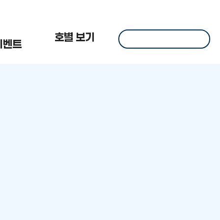
 한
호별 보기
이벤트