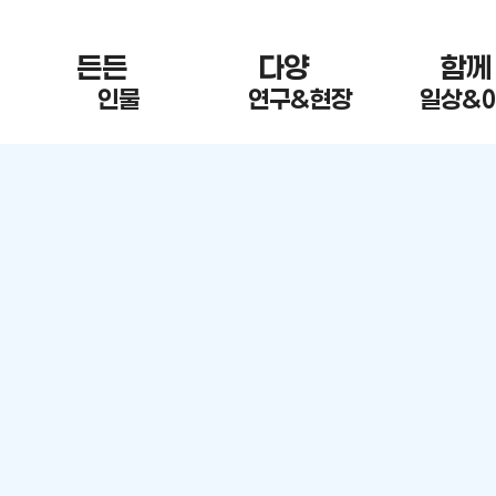
든든 한
다양 한
함께
인물
연구&현장
일상&