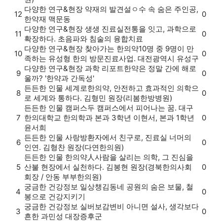
다양한 연구&현장
약재의 발견
설ㅇ수 속 숨은 주인공,
12
0
한약재 맥문동
다양한 연구&현장
생생 진료실
전통을 잇고, 과학으로
11
0
확장하다. 초음파와 침술의 융합치료
다양한 연구&현장
찾아가는 한의약
10명 중 9명이 만
10
0
족하는 유성형 한의 방문진료사업. 대전광역시 유성구
다양한 연구&현장
과학 리포트
한약은 정말 간에 해로
9
0
울까? '한약과 간독성'
든든한 인물
세계로
한의약, 안전하고 효과적인 의학으
8
0
로 세계와 통하다. 김형민 원장(리봄한방병원)
든든한 인물
캠퍼스
두 캠퍼스에서 피어나는 꿈. 대구
7
한의대학교 한의학과 본과 3학년 이현서, 본과 1학년
0
윤서희
든든한 인물
사랑방
환자에서 친구로, 진료실 너머의
6
0
인연. 김형찬 원장(다연한의원)
든든한 인물
한의약人
사람을 살리는 의학, 그 진심을
5
산불 현장에서 실천하다. 김봉현 원장(경북한의사회
0
회장 / 안동 부부한의원)
궁금한 건강정보
일상챙김
동네 공원의 숨은 보물, 철
4
0
봉으로 건강지키기
궁금한 건강정보
실버보감
변비 아니면 설사, 생각보다
3
0
흔한 과민성 대장증후군