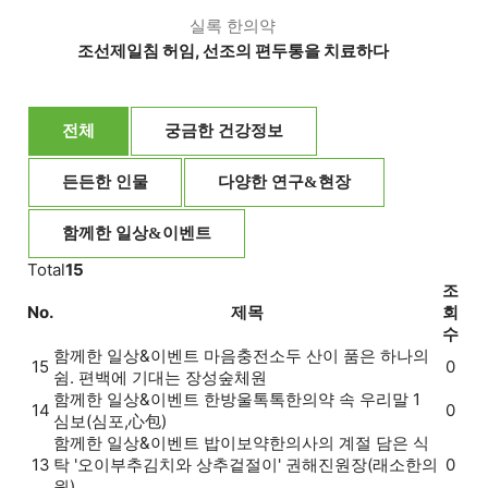
실록 한의약
조선제일침 허임, 선조의 편두통을 치료하다
전체
궁금한 건강정보
든든한 인물
다양한 연구&현장
함께한 일상&이벤트
Total
15
조
No.
제목
회
수
함께한 일상&이벤트
마음충전소
두 산이 품은 하나의
15
0
쉼. 편백에 기대는 장성숲체원
함께한 일상&이벤트
한방울톡톡
한의약 속 우리말 1
14
0
심보(심포,心包)
함께한 일상&이벤트
밥이보약
한의사의 계절 담은 식
13
탁 '오이부추김치와 상추겉절이' 권해진원장(래소한의
0
원)