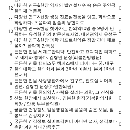
다양한 연구&현장
약재의 발견
설ㅇ수 속 숨은 주인공,
12
0
한약재 맥문동
다양한 연구&현장
생생 진료실
전통을 잇고, 과학으로
11
0
확장하다. 초음파와 침술의 융합치료
다양한 연구&현장
찾아가는 한의약
10명 중 9명이 만
10
0
족하는 유성형 한의 방문진료사업. 대전광역시 유성구
다양한 연구&현장
과학 리포트
한약은 정말 간에 해로
9
0
울까? '한약과 간독성'
든든한 인물
세계로
한의약, 안전하고 효과적인 의학으
8
0
로 세계와 통하다. 김형민 원장(리봄한방병원)
든든한 인물
캠퍼스
두 캠퍼스에서 피어나는 꿈. 대구
7
한의대학교 한의학과 본과 3학년 이현서, 본과 1학년
0
윤서희
든든한 인물
사랑방
환자에서 친구로, 진료실 너머의
6
0
인연. 김형찬 원장(다연한의원)
든든한 인물
한의약人
사람을 살리는 의학, 그 진심을
5
산불 현장에서 실천하다. 김봉현 원장(경북한의사회
0
회장 / 안동 부부한의원)
궁금한 건강정보
일상챙김
동네 공원의 숨은 보물, 철
4
0
봉으로 건강지키기
궁금한 건강정보
실버보감
변비 아니면 설사, 생각보다
3
0
흔한 과민성 대장증후군