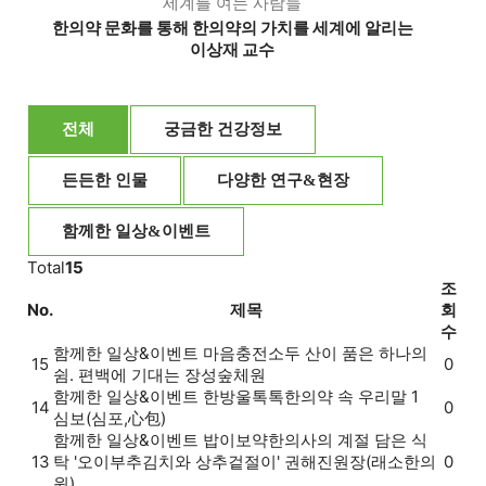
세계를 여는 사람들
한의약 문화를 통해 한의약의 가치를 세계에 알리는
이상재 교수
전체
궁금한 건강정보
든든한 인물
다양한 연구&현장
함께한 일상&이벤트
Total
15
조
No.
제목
회
수
함께한 일상&이벤트
마음충전소
두 산이 품은 하나의
15
0
쉼. 편백에 기대는 장성숲체원
함께한 일상&이벤트
한방울톡톡
한의약 속 우리말 1
14
0
심보(심포,心包)
함께한 일상&이벤트
밥이보약
한의사의 계절 담은 식
13
탁 '오이부추김치와 상추겉절이' 권해진원장(래소한의
0
원)