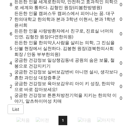
든든한 인물
세계로
한의약, 안전하고 효과적인 의학으
8
0
로 세계와 통하다. 김형민 원장(리봄한방병원)
든든한 인물
캠퍼스
두 캠퍼스에서 피어나는 꿈. 대구
7
한의대학교 한의학과 본과 3학년 이현서, 본과 1학년
0
윤서희
든든한 인물
사랑방
환자에서 친구로, 진료실 너머의
6
0
인연. 김형찬 원장(다연한의원)
든든한 인물
한의약人
사람을 살리는 의학, 그 진심을
5
산불 현장에서 실천하다. 김봉현 원장(경북한의사회
0
회장 / 안동 부부한의원)
궁금한 건강정보
일상챙김
동네 공원의 숨은 보물, 철
4
0
봉으로 건강지키기
궁금한 건강정보
실버보감
변비 아니면 설사, 생각보다
3
0
흔한 과민성 대장증후군
궁금한 건강정보
육아보감
우리 아이 키 성장, 한의약
2
0
으로 바로 잡아보세요!
궁금한 건강정보
튼튼처방전
기억을 지키는 한의약 이
1
0
야기, 알츠하이머성 치매
1