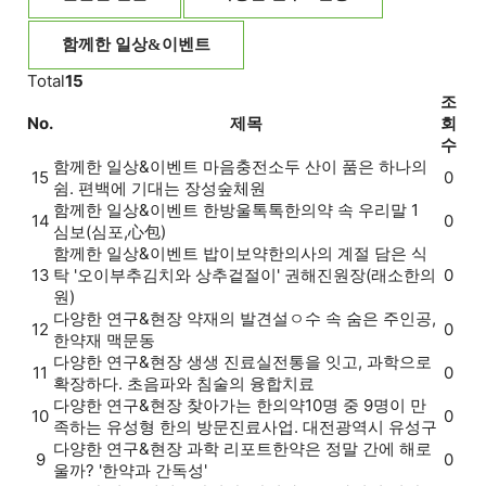
함께한 일상&이벤트
Total
15
조
No.
제목
회
수
함께한 일상&이벤트
마음충전소
두 산이 품은 하나의
15
0
쉼. 편백에 기대는 장성숲체원
함께한 일상&이벤트
한방울톡톡
한의약 속 우리말 1
14
0
심보(심포,心包)
함께한 일상&이벤트
밥이보약
한의사의 계절 담은 식
13
탁 '오이부추김치와 상추겉절이' 권해진원장(래소한의
0
원)
다양한 연구&현장
약재의 발견
설ㅇ수 속 숨은 주인공,
12
0
한약재 맥문동
다양한 연구&현장
생생 진료실
전통을 잇고, 과학으로
11
0
확장하다. 초음파와 침술의 융합치료
다양한 연구&현장
찾아가는 한의약
10명 중 9명이 만
10
0
족하는 유성형 한의 방문진료사업. 대전광역시 유성구
다양한 연구&현장
과학 리포트
한약은 정말 간에 해로
9
0
울까? '한약과 간독성'