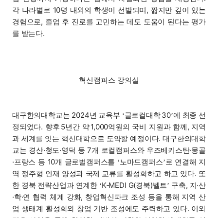
각 나라별로 10명 내외의 학생이 선발되며, 짧지만 깊이 있는
경험으로, 졸업 후 진로를 고민하는 데도 도움이 된다는 평가
를 받는다.
혁신캠퍼스 강의실
대구한의대학교는 2024년 교육부
글로컬대학 30
에 최종 선
‘
’
정되었다. 향후 5년간 약 1,000억원의 국비 지원과 함께, 지역
과 세계를 잇는 혁신대학으로 도약할 예정이다. 대구한의대학
교는 경산·청도·영덕 등 7개 로컬캠퍼스와 우즈베키스탄·몽골
·프랑스 등 10개 글로벌캠퍼스를
노마드캠퍼스
로 연결해 지
‘
’
역 정주형 인재 양성과 국제 교류를 활성화하고 하고 있다. 또
한 경북 전략산업과 연계한
K‑MEDI G(경북)벨트
구축, 지·산
‘
’
·학·연 협력 체계 강화, 창업혁신파크 조성 등을 통해 지역 산
업 생태계 활성화와 창업 기반 조성에도 주력하고 있다. 이와