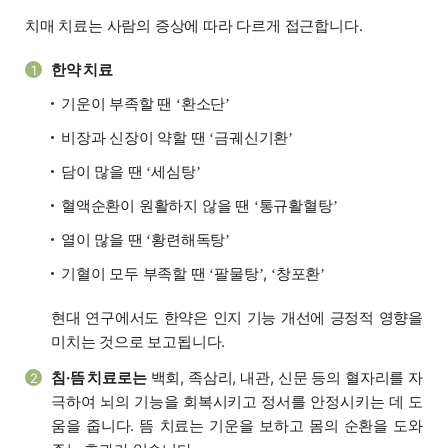
치매 치료는 사람의 증상에 따라 다르게 접근합니다.
한약 치료
1
기운이 부족할 땐
환소단
‘
’
비장과 신장이 약할 땐
금궤신기환
‘
’
담이 많을 땐
세심탕
‘
’
혈액순환이 원활하지 않을 땐
통규활혈탕
‘
’
열이 많을 땐
황련해독탕
‘
’
기혈이 모두 부족할 땐
팔물탕
,
창포환
‘
’
‘
’
현대 연구에서도 한약은 인지 기능 개선에 긍정적 영향을
미치는 것으로 보고됩니다.
침·뜸 치료로는
백회, 족삼리, 내관, 신문 등의 혈자리를 자
2
극하여 뇌의 기능을 회복시키고 정서를 안정시키는 데 도
움을 줍니다. 뜸 치료는 기운을 보하고 몸의 순환을 도와