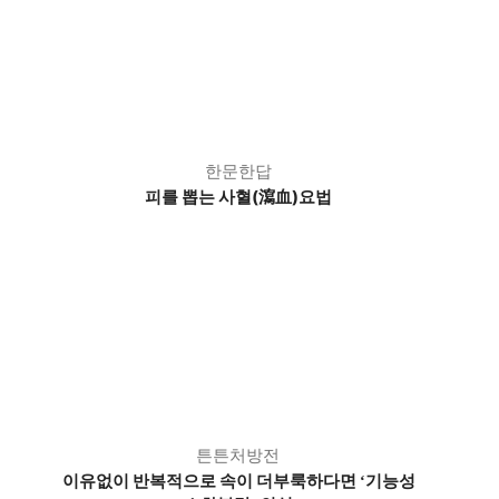
한문한답
피를 뽑는 사혈(瀉血)요법
튼튼처방전
이유없이 반복적으로 속이 더부룩하다면
기능성
‘