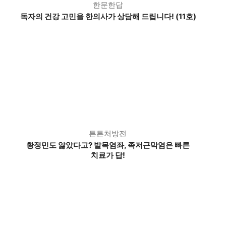
한문한답
독자의 건강 고민을 한의사가 상담해 드립니다! (11호)
튼튼처방전
황정민도 앓았다고? 발목염좌, 족저근막염은 빠른
치료가 답!