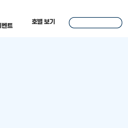
 한
호별 보기
이벤트