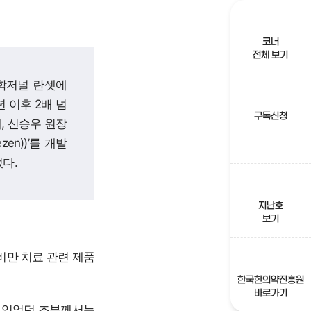
코너
전체 보기
의학저널 란셋에
 이후 2배 넘
구독신청
, 신승우 원장
n))’를 개발
다.
지난호
보기
비만 치료 관련 제품
한국한의약진흥원
바로가기
이 있었던 조부께서는