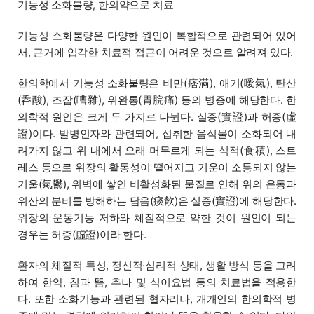
기능성 소화불량, 한의약으로 치료
기능성 소화불량은 다양한 원인이 복합적으로 관련되어 있어
서, 근거에 입각한 치료적 접근이 어려운 것으로 알려져 있다.
한의학에서 기능성 소화불량은 비만(痞滿), 애기(噯氣), 탄산
(呑酸), 조잡(嘈雜), 위완통(胃脘痛) 등의 병증에 해당한다. 한
의학적 원인은 크게 두 가지로 나뉜다. 실증(實證)과 허증(虛
證)이다. 발병인자와 관련되어, 섭취한 음식물이 소화되어 내
려가지 않고 위 내에서 오래 머무르게 되는 식적(食積), 스트
레스 등으로 위장의 활동성이 떨어지고 기운이 소통되지 않는
기울(氣鬱), 위벽에 쌓인 비활성화된 물질로 인해 위의 운동과
위산의 분비를 방해하는 담음(痰飮)은 실증(實證)에 해당한다.
위장의 운동기능 저하와 체질적으로 약한 것이 원인이 되는
경우는 허증(虛證)이라 한다.
환자의 체질적 특성, 정신적·심리적 상태, 생활 방식 등을 고려
하여 한약, 침과 뜸, 추나 및 식이요법 등의 치료법을 적용한
다. 또한 소화기능과 관련된 혈자리나, 개개인의 한의학적 병