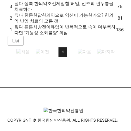
짚다
실록 한의약
조선제일침 허임, 선조의 편두통을
3
78
치료하다
짚다
한문한답
한의약으로 임신이 가능한가요? 한의
2
81
약 난임 치료의 모든 것!
짚다
튼튼처방전
이유없이 반복적으로 속이 더부룩하
1
136
다면 '기능성 소화불량' 의심
1
COPYRIGNT © 한국한의약진흥원. ALL RIGHTS RESERVED.