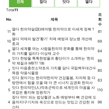
전체
짚다
잇다
열다
Total
11
조
No.
제목
회
수
열다
한의약설(說)
레어템 한의약으로 이세계 정복 1
11
81
화
열다
약재의 발견
‘황기’ 치매 예방과 당뇨병 개선에
10
69
효과
열다
세계를 여는 사람들
한의약 문화를 통해 한의약
9
84
의 가치를 알리다 이상재 교수
잇다
한방울 톡톡
한방울과 황단이가 소개하는 ‘한의
8
86
약 체질과 MBTI’ 1화
잇다
마음충전소
약초의 가치를 담다 국립백두대간수
7
80
목원 약용식물원
잇다
찾아가는 한의약
한의약 건강돌봄, 지자체 등 다
6
83
방면에서 힘을 모을 때 더 큰 시너지 김권희 한의사
잇다
한의약인(人)
약초군락으로 세계인의 마음을 사
5
110
로잡은 황지해 정원작가
짚다
약이 되는 밥상
혈관 노화 예방부터 뼈 건강에 도
4
움까지!구기자와 쑥갓으로 만드는 맛있고 건강한 파
96
스타