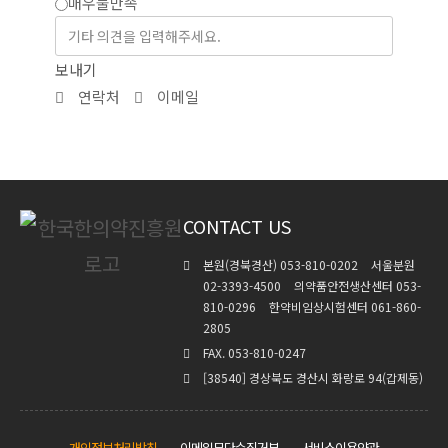
매우불만족
보내기
연락처
이메일
CONTACT US
본원(경북경산) 053-810-0202
서울분원
02-3393-4500
의약품안전생산센터 053-
810-0296
한약비임상시험센터 061-860-
2805
FAX. 053-810-0247
[38540] 경상북도 경산시 화랑로 94(갑제동)
개인정보처리방침
이메일무단수집거부
서비스이용약관