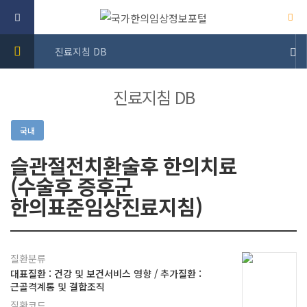
진료지침 DB
진료지침 DB
국내
슬관절전치환술후 한의치료
(수술후 증후군
한의표준임상진료지침)
질환분류
대표질환 : 건강 및 보건서비스 영향 / 추가질환 :
근골격계통 및 결합조직
질환코드