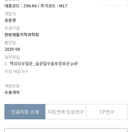
대표코드 : Z96.64 / 추가코드 : M17
개발자
송윤경
주관기관
한방재활의학과학회
출간일
2025-08
첨부파일
핵심임상질문_슬관절수술후증후군.pdf
지침 바로가기
개발방법
수용개작
진료지침 소개
지침연계 임상연구
CP연구