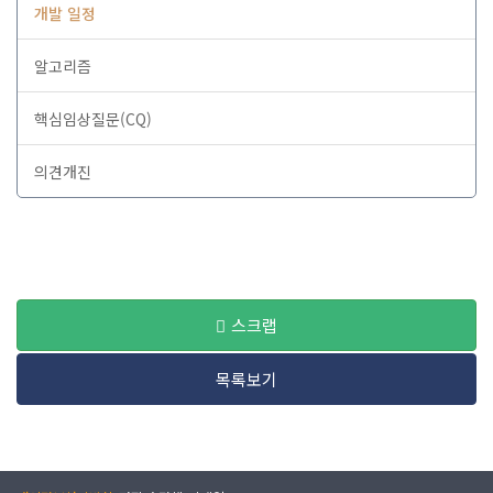
개발 일정
알고리즘
핵심임상질문(CQ)
의견개진
스크랩
목록보기