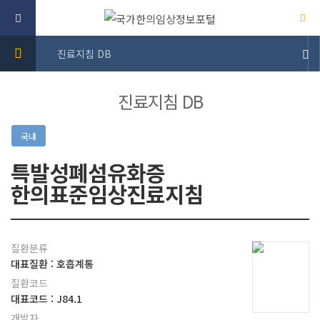
진료지침 DB
진료지침 DB
국내
특발성폐섬유화증
한의표준임상진료지침
질환분류
대표질환 : 호흡계통
질환코드
대표코드 : J84.1
개발자