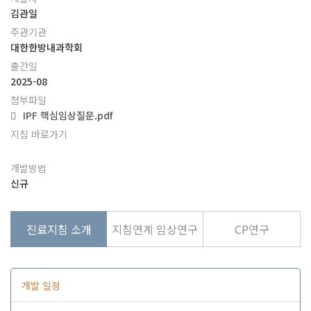
김관일
주관기관
대한한방내과학회
출간일
2025-08
첨부파일
IPF 핵심임상질문.pdf
지침 바로가기
개발방법
신규
진료지침 소개
지침연계 임상연구
CP연구
개발 일정