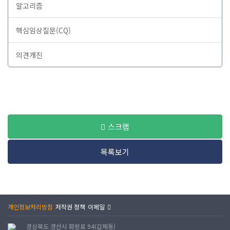
알고리즘
핵심임상질문(CQ)
의견개진
스크랩
목록보기
개인정보처리방침
저작권 정책
이메일
경상북도 경산시 화랑로 94(갑제동)