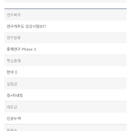
연구목적
연구자주도 임상시험(IIT)
연구분류
중재연구 Phase 3
핵심중재
한약 ()
실험군
침+피내침
대조군
인공누액
표본수