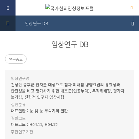
임상연구 DB
임상연구 DB
연구종료
임상연구명
건성안 증후군 환자를 대상으로 침과 피내침 병행요법의 유효성과
안전성을 비교 평가하기 위한 대조군(인공누액), 무작위배정, 평가자
눈가림, 전향적 연구자 임상시험
질환분류
대표질환 : 눈 및 눈 부속기의 질환
질환코드
대표코드 : H04.11, H04.12
주관연구기관