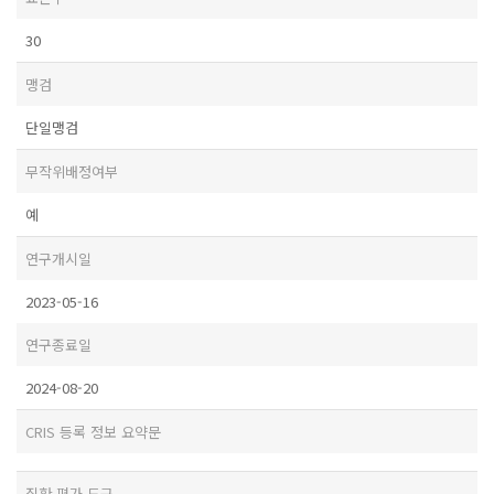
30
맹검
단일맹검
무작위배정여부
예
연구개시일
2023-05-16
연구종료일
2024-08-20
CRIS 등록 정보 요약문
질환 평가 도구