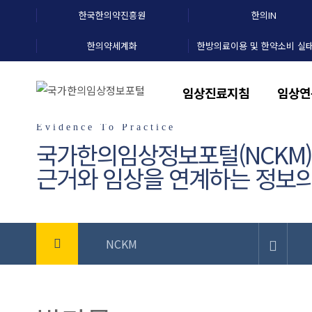
한국한의약진흥원
한의IN
한의약세계화
한방의료이용 및 한약소비 실
임상진료지침
임상연
Evidence To Practice
국가한의임상정보포털(NCKM
근거와 임상을 연계하는 정보의
NCKM