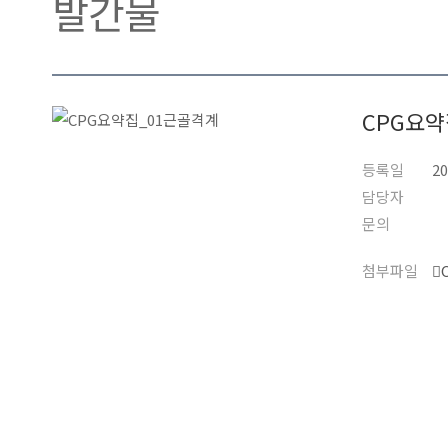
발간물
CPG요약
등록일
20
담당자
문의
첨부파일