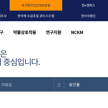
국가한의임상정보포털
한e캠퍼스
태조사
한약재 수급조절 관리시스템
한의약웹진
구
약물상호작용
연구지원
NCKM
)은
 중심입니다.
자료실
발간물