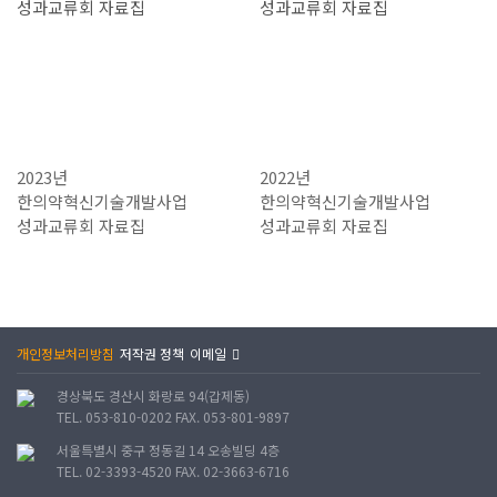
2023년
2022년
한의약혁신기술개발사업
한의약혁신기술개발사업
성과교류회 자료집
성과교류회 자료집
개인정보처리방침
저작권 정책
이메일
경상북도 경산시 화랑로 94(갑제동)
TEL. 053-810-0202 FAX. 053-801-9897
서울특별시 중구 정동길 14 오송빌딩 4층
TEL. 02-3393-4520 FAX. 02-3663-6716