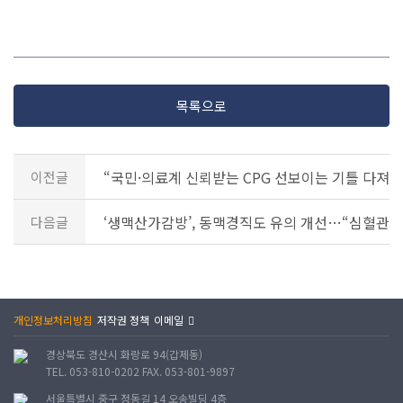
목록으로
“국민·의료계 신뢰받는 CPG 선보이는 기틀 다져나
이전글
‘생맥산가감방’, 동맥경직도 유의 개선…“심혈관 
다음글
개인정보처리방침
저작권 정책
이메일
경상북도 경산시 화랑로 94(갑제동)
TEL. 053-810-0202 FAX. 053-801-9897
서울특별시 중구 정동길 14 오송빌딩 4층