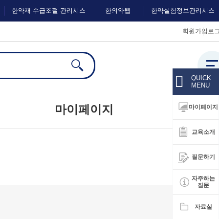
한약재 수급조절 관리시스
한의약웹
한약실험정보관리시스
회원가입
로
템
진
템
전체
검색
QUICK
MENU
마이페이지
마이페이지
교육소개
대시보드
질문하기
회원정보수정
자주하는
질문
자료실