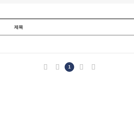
제목
처음
이전
1
다음
마지막