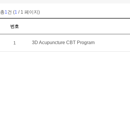
총
1
건 (
1
/ 1 페이지)
게시판 목록
번호
3D Acupuncture CBT Program
1