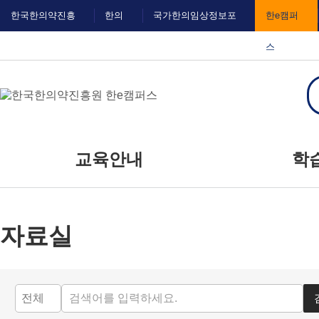
메
본
한국한의약진흥
한의
국가한의임상정보포
한e캠퍼
뉴
문
바
바
원
IN
털
스
로
로
가
가
기
기
대메뉴
교육안내
학
교육신청
공
자료실
교육일정
자주
질