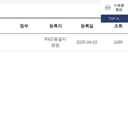
수료증
발급
TOP
첨부
등록자
등록일
조회
R&D총괄지
2025-04-02
1085
원팀