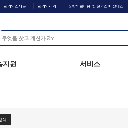
한의약소재은
한의약세계
한방의료이용 및 한약소비 실태조
행
화
사
습지원
서비스
지사항
커뮤니티
하는 질문
마이크로러닝
문하기
이벤트
자료실
설문
검색