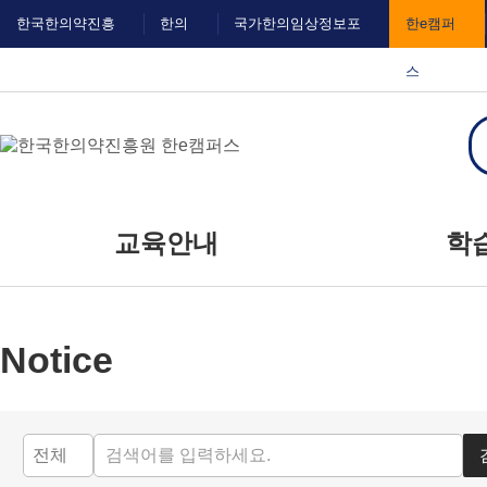
메
본
한국한의약진흥
한의
국가한의임상정보포
한e캠퍼
뉴
문
바
바
원
IN
털
스
로
로
가
가
기
기
대메뉴
교육안내
학
교육신청
공
Notice
교육일정
자주
질