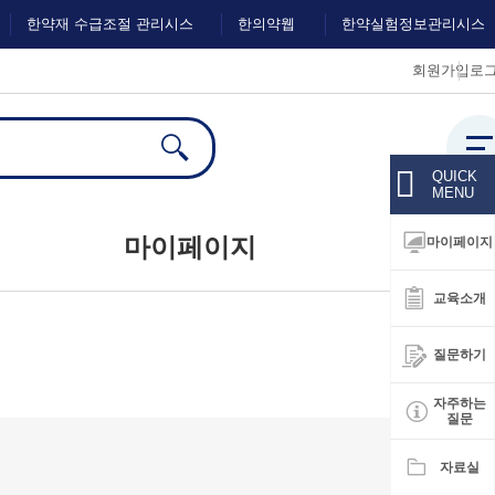
한약재 수급조절 관리시스
한의약웹
한약실험정보관리시스
회원가입
로
템
진
템
전체
검색
QUICK
MENU
마이페이지
마이페이지
교육소개
대시보드
질문하기
회원정보수정
자주하는
질문
자료실