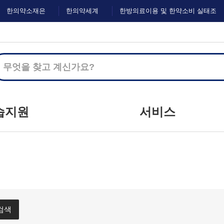
한의약소재은
한의약세계
한방의료이용 및 한약소비 실태조
행
화
사
습지원
서비스
지사항
커뮤니티
하는 질문
마이크로러닝
문하기
이벤트
자료실
설문
검색