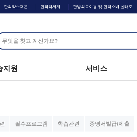
한의약소재은
한의약세계
한방의료이용 및 한약소비 실태조
행
화
사
습지원
서비스
지사항
커뮤니티
하는 질문
마이크로러닝
문하기
이벤트
자료실
설문
관련
필수프로그램
학습관련
증명서발급/제출