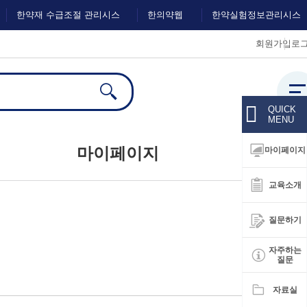
한약재 수급조절 관리시스
한의약웹
한약실험정보관리시스
회원가입
로
템
진
템
전체
검색
QUICK
MENU
마이페이지
마이페이지
교육소개
대시보드
질문하기
회원정보수정
자주하는
질문
자료실