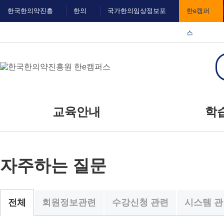
메
본
한국한의약진흥
한의
국가한의임상정보포
한e캠퍼
뉴
문
바
바
원
IN
털
스
로
로
가
가
기
기
대메뉴
교육안내
학
교육신청
공
자주하는 질문
교육일정
자주
질
회원정보관련
수강신청 관련
시스템 
전체