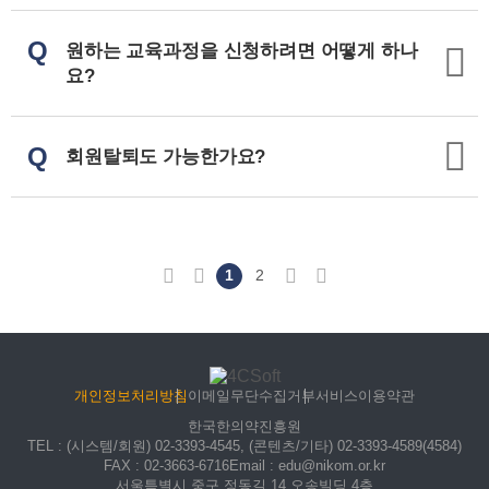
Q
원하는 교육과정을 신청하려면 어떻게 하나
요?
Q
회원탈퇴도 가능한가요?
처음
이전
1
2
다음
마지막
개인정보처리방침
이메일무단수집거부
서비스이용약관
한국한의약진흥원
TEL
: (시스템/회원) 02-3393-4545, (콘텐츠/기타) 02-3393-4589(4584)
FAX
: 02-3663-6716
Email
: edu@nikom.or.kr
서울특별시 중구 정동길 14 오송빌딩 4층