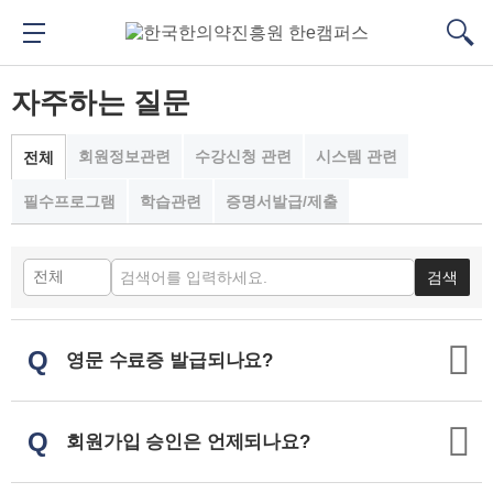
메
본
뉴
문
메뉴 버튼
검색
바
바
대메뉴
검색
로
로
자주하는 질문
가
가
기
기
회원정보관련
수강신청 관련
시스템 관련
전체
필수프로그램
학습관련
증명서발급/제출
검색
Q
영문 수료증 발급되나요?
Q
회원가입 승인은 언제되나요?