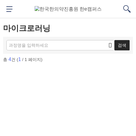
메
본
뉴
문
메뉴 버튼
검색
바
바
대메뉴
검색
로
로
마이크로러닝
가
가
기
기
검색
4
1
총
건 (
/ 1 페이지)