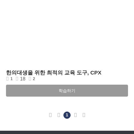
한의대생을 위한 최적의 교육 도구, CPX
18
1
2
학습하기
처음
이전
1
다음
마지막