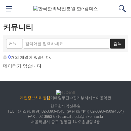
메
본
뉴
문
메뉴 버튼
검색
바
바
대메뉴
검색
로
로
커뮤니티
가
가
기
기
검색
0
총
개의 채널이 있습니다.
데이터가 없습니다
개인정보처리방침
이메일무단수집거부
서비스이용약관
한국한의약진흥원
TEL
: (시스템/회원) 02-3393-4545, (콘텐츠/기타) 02-3393-4589(4584)
FAX
: 02-3663-6716
Email
: edu@nikom.or.kr
서울특별시 중구 정동길 14 오송빌딩 4층