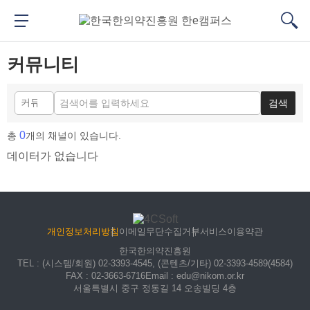
메
본
뉴
문
메뉴 버튼
검색
바
바
대메뉴
검색
로
로
커뮤니티
가
가
기
기
검색
0
총
개의 채널이 있습니다.
데이터가 없습니다
개인정보처리방침
이메일무단수집거부
서비스이용약관
한국한의약진흥원
TEL
: (시스템/회원) 02-3393-4545, (콘텐츠/기타) 02-3393-4589(4584)
FAX
: 02-3663-6716
Email
: edu@nikom.or.kr
서울특별시 중구 정동길 14 오송빌딩 4층