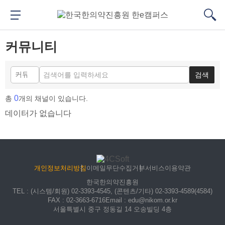
메
본
뉴
문
메뉴 버튼
검색
바
바
대메뉴
검색
로
로
커뮤니티
가
가
기
기
검색
0
총
개의 채널이 있습니다.
데이터가 없습니다
개인정보처리방침
이메일무단수집거부
서비스이용약관
한국한의약진흥원
TEL
: (시스템/회원) 02-3393-4545, (콘텐츠/기타) 02-3393-4589(4584)
FAX
: 02-3663-6716
Email
: edu@nikom.or.kr
서울특별시 중구 정동길 14 오송빌딩 4층