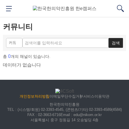
메
본
뉴
문
메뉴 버튼
검색
바
바
대메뉴
검색
로
로
커뮤니티
가
가
기
기
검색
0
총
개의 채널이 있습니다.
데이터가 없습니다
개인정보처리방침
이메일무단수집거부
서비스이용약관
한국한의약진흥원
TEL
: (시스템/회원) 02-3393-4545, (콘텐츠/기타) 02-3393-4589(4584)
FAX
: 02-3663-6716
Email
: edu@nikom.or.kr
서울특별시 중구 정동길 14 오송빌딩 4층