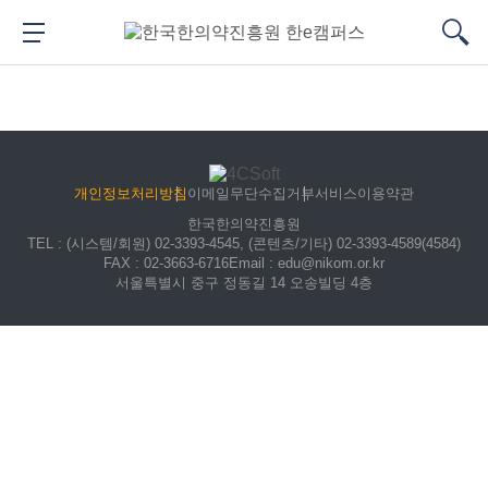
메
본
뉴
문
메뉴 버튼
검색
바
바
대메뉴
검색
로
로
가
가
기
기
개인정보처리방침
이메일무단수집거부
서비스이용약관
한국한의약진흥원
TEL
: (시스템/회원) 02-3393-4545, (콘텐츠/기타) 02-3393-4589(4584)
FAX
: 02-3663-6716
Email
: edu@nikom.or.kr
서울특별시 중구 정동길 14 오송빌딩 4층