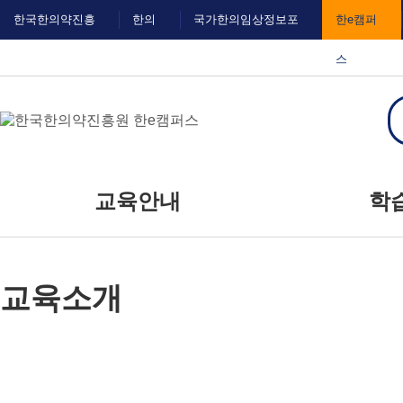
메
본
한국한의약진흥
한의
국가한의임상정보포
한e캠퍼
뉴
문
바
바
원
IN
털
스
로
로
가
가
기
기
대메뉴
교육안내
학
교육신청
공
교육소개
교육일정
자주
질