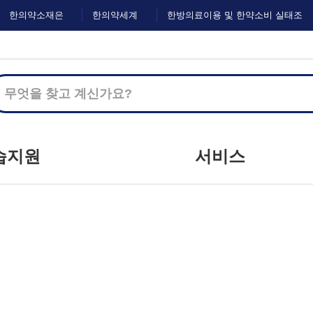
한의약소재은
한의약세계
한방의료이용 및 한약소비 실태조
행
화
사
습지원
서비스
지사항
커뮤니티
하는 질문
마이크로러닝
문하기
이벤트
자료실
설문