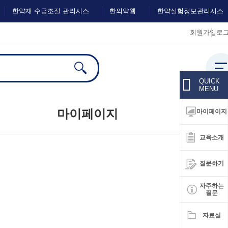
한약재 수급조절 관리시스
한의약웹
한약실험정보관리시스
회원가입
로
템
진
템
전체
검색
QUICK
MENU
마이페이지
마이페이지
교육소개
대시보드
질문하기
회원정보수정
자주하는
질문
자료실