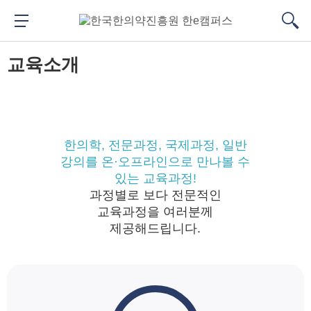
메
본
뉴
문
메뉴 버튼
검색
바
바
대메뉴
검색
로
로
교육소개
가
가
기
기
한의학, 전문과정, 국제과정, 일반
강의를 온·오프라인으로 만나볼 수
있는 교육과정!
과정별로 보다 전문적인
교육과정을 여러분께
제공해드립니다.